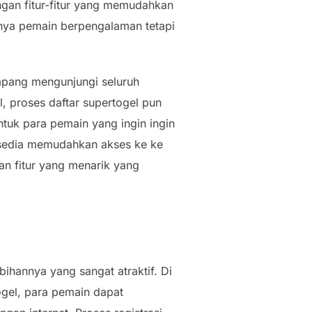
ngan fitur-fitur yang memudahkan
nya pemain berpengalaman tetapi
mpang mengunjungi seluruh
, proses daftar supertogel pun
tuk para pemain yang ingin ingin
rsedia memudahkan akses ke ke
an fitur yang menarik yang
bihannya yang sangat atraktif. Di
gel, para pemain dapat