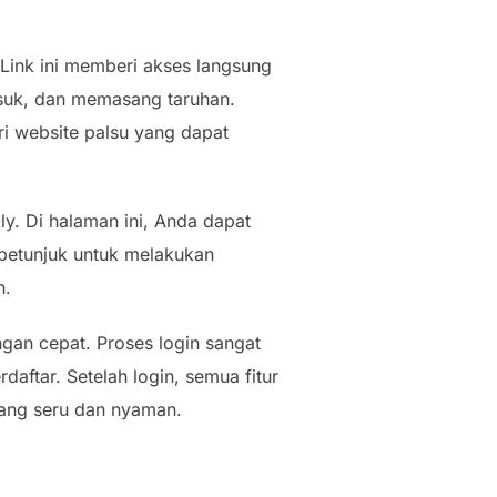
Link ini memberi akses langsung
asuk, dan memasang taruhan.
ri website palsu yang dapat
y. Di halaman ini, Anda dapat
 petunjuk untuk melakukan
n.
ngan cepat. Proses login sangat
daftar. Setelah login, semua fitur
ang seru dan nyaman.