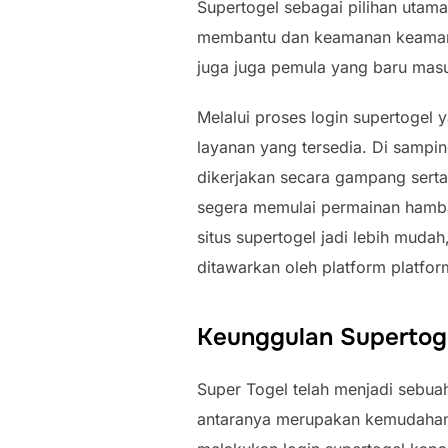
Supertogel sebagai pilihan utam
membantu dan keamanan keamanan
juga juga pemula yang baru masuk
Melalui proses login supertogel
layanan yang tersedia. Di sampin
dikerjakan secara gampang serta
segera memulai permainan hamba
situs supertogel jadi lebih mud
ditawarkan oleh platform platform
Keunggulan Supertog
Super Togel telah menjadi sebuah
antaranya merupakan kemudahan 