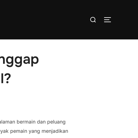
Search
TOGGLE S
for:
anggap
l?
ngalaman bermain dan peluang
anyak pemain yang menjadikan