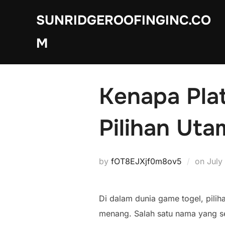
Skip
SUNRIDGEROOFINGINC.CO
to
content
M
Kenapa Pla
Pilihan Ut
Post
by
fOT8EJXjf0m8ov5
on
July
on
Di dalam dunia game togel, pili
menang. Salah satu nama yang se