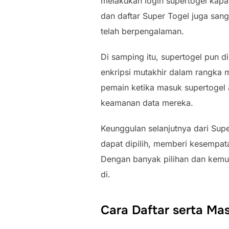
melakukan login supertogel kapan
dan daftar Super Togel juga sa
telah berpengalaman.
Di samping itu, supertogel pun 
enkripsi mutakhir dalam rangka 
pemain ketika masuk supertogel
keamanan data mereka.
Keunggulan selanjutnya dari Sup
dapat dipilih, memberi kesempa
Dengan banyak pilihan dan kemud
di.
Cara Daftar serta Ma