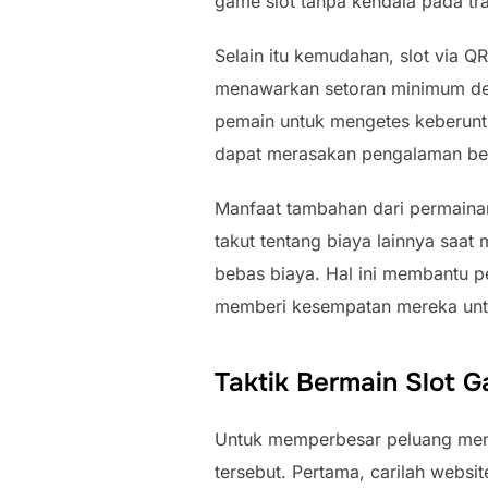
game slot tanpa kendala pada tra
Selain itu kemudahan, slot via 
menawarkan setoran minimum depo
pemain untuk mengetes keberuntu
dapat merasakan pengalaman ber
Manfaat tambahan dari permainan
takut tentang biaya lainnya saa
bebas biaya. Hal ini membantu p
memberi kesempatan mereka untu
Taktik Bermain Slot 
Untuk memperbesar peluang men
tersebut. Pertama, carilah webs