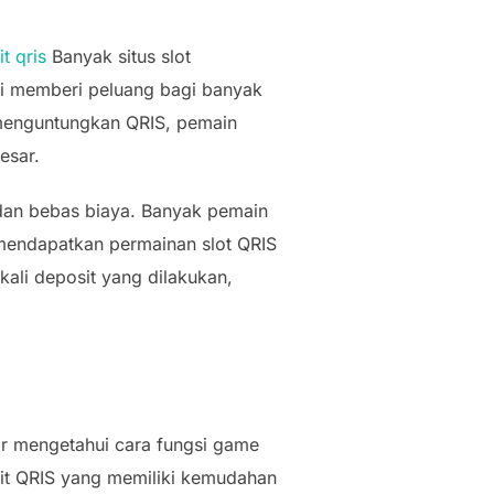
t qris
Banyak situs slot
ni memberi peluang bagi banyak
 menguntungkan QRIS, pemain
esar.
 dan bebas biaya. Banyak pemain
 mendapatkan permainan slot QRIS
ali deposit yang dilakukan,
 mengetahui cara fungsi game
sit QRIS yang memiliki kemudahan