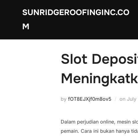
Skip
SUNRIDGEROOFINGINC.CO
to
content
M
Slot Deposi
Meningkat
Post
by
fOT8EJXjf0m8ov5
on
July
on
Dalam perjudian online, mesin s
pemain. Cara ini bukan hanya t