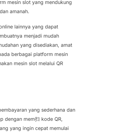
orm mesin slot yang mendukung
 dan amanah.
online lainnya yang dapat
membuatnya menjadi mudah
emudahan yang disediakan, amat
pada berbagai platform mesin
akan mesin slot melalui QR
 pembayaran yang sederhana dan
ukup dengan mem扫 kode QR,
rang yang ingin cepat memulai