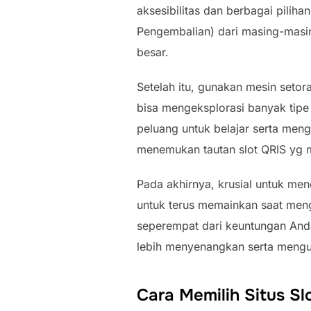
aksesibilitas dan berbagai pili
Pengembalian) dari masing-masi
besar.
Setelah itu, gunakan mesin seto
bisa mengeksplorasi banyak tipe
peluang untuk belajar serta men
menemukan tautan slot QRIS yg 
Pada akhirnya, krusial untuk me
untuk terus memainkan saat menga
seperempat dari keuntungan Anda
lebih menyenangkan serta meng
Cara Memilih Situs Sl