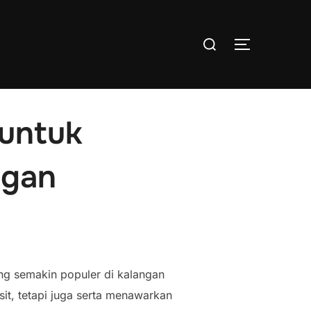
Search
TOGGLE S
for:
 untuk
ngan
ang semakin populer di kalangan
t, tetapi juga serta menawarkan