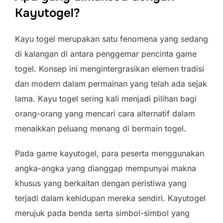
Kayutogel?
Kayu togel merupakan satu fenomena yang sedang
di kalangan di antara penggemar pencinta game
togel. Konsep ini mengintergrasikan elemen tradisi
dan modern dalam permainan yang telah ada sejak
lama. Kayu togel sering kali menjadi pilihan bagi
orang-orang yang mencari cara alternatif dalam
menaikkan peluang menang di bermain togel.
Pada game kayutogel, para peserta menggunakan
angka-angka yang dianggap mempunyai makna
khusus yang berkaitan dengan peristiwa yang
terjadi dalam kehidupan mereka sendiri. Kayutogel
merujuk pada benda serta simbol-simbol yang