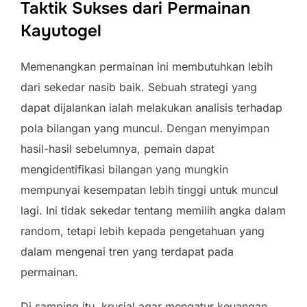
Taktik Sukses dari Permainan
Kayutogel
Memenangkan permainan ini membutuhkan lebih
dari sekedar nasib baik. Sebuah strategi yang
dapat dijalankan ialah melakukan analisis terhadap
pola bilangan yang muncul. Dengan menyimpan
hasil-hasil sebelumnya, pemain dapat
mengidentifikasi bilangan yang mungkin
mempunyai kesempatan lebih tinggi untuk muncul
lagi. Ini tidak sekedar tentang memilih angka dalam
random, tetapi lebih kepada pengetahuan yang
dalam mengenai tren yang terdapat pada
permainan.
Di samping itu, krusial agar mengatur keuangan