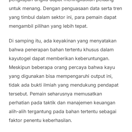
untuk menang. Dengan penguasaan data serta tren
yang timbul dalam sektor ini, para pemain dapat
mengambil pilihan yang lebih tepat.
Di samping itu, ada keyakinan yang menyatakan
bahwa penerapan bahan tertentu khusus dalam
kayutogel dapat memberikan keberuntungan.
Meskipun beberapa orang percaya bahwa kayu
yang digunakan bisa mempengaruhi output ini,
tidak ada bukti ilmiah yang mendukung pendapat
tersebut. Pemain seharusnya memusatkan
perhatian pada taktik dan manajemen keuangan
alih-alih tergantung pada bahan tertentu sebagai
faktor penentu keberhasilan.