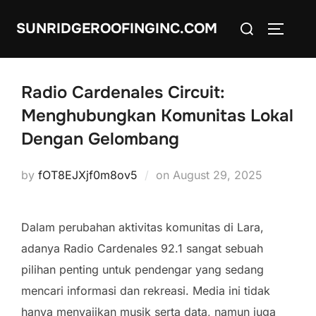
Skip
Search
SUNRIDGEROOFINGINC.COM
to
TOGGLE
for:
content
Radio Cardenales Circuit:
Menghubungkan Komunitas Lokal
Dengan Gelombang
Posted
by
fOT8EJXjf0m8ov5
on
August 29, 2025
on
Dalam perubahan aktivitas komunitas di Lara,
adanya Radio Cardenales 92.1 sangat sebuah
pilihan penting untuk pendengar yang sedang
mencari informasi dan rekreasi. Media ini tidak
hanya menyajikan musik serta data, namun juga