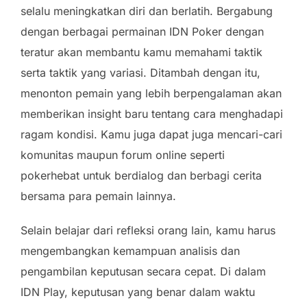
selalu meningkatkan diri dan berlatih. Bergabung
dengan berbagai permainan IDN Poker dengan
teratur akan membantu kamu memahami taktik
serta taktik yang variasi. Ditambah dengan itu,
menonton pemain yang lebih berpengalaman akan
memberikan insight baru tentang cara menghadapi
ragam kondisi. Kamu juga dapat juga mencari-cari
komunitas maupun forum online seperti
pokerhebat untuk berdialog dan berbagi cerita
bersama para pemain lainnya.
Selain belajar dari refleksi orang lain, kamu harus
mengembangkan kemampuan analisis dan
pengambilan keputusan secara cepat. Di dalam
IDN Play, keputusan yang benar dalam waktu