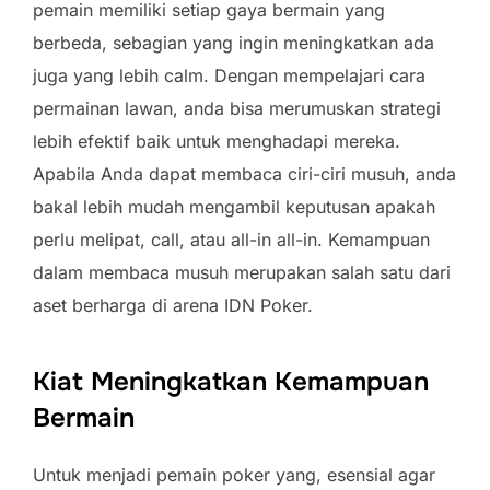
pemain memiliki setiap gaya bermain yang
berbeda, sebagian yang ingin meningkatkan ada
juga yang lebih calm. Dengan mempelajari cara
permainan lawan, anda bisa merumuskan strategi
lebih efektif baik untuk menghadapi mereka.
Apabila Anda dapat membaca ciri-ciri musuh, anda
bakal lebih mudah mengambil keputusan apakah
perlu melipat, call, atau all-in all-in. Kemampuan
dalam membaca musuh merupakan salah satu dari
aset berharga di arena IDN Poker.
Kiat Meningkatkan Kemampuan
Bermain
Untuk menjadi pemain poker yang, esensial agar