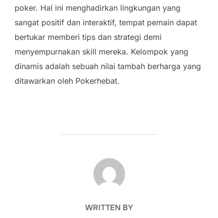
poker. Hal ini menghadirkan lingkungan yang
sangat positif dan interaktif, tempat pemain dapat
bertukar memberi tips dan strategi demi
menyempurnakan skill mereka. Kelompok yang
dinamis adalah sebuah nilai tambah berharga yang
ditawarkan oleh Pokerhebat.
POST AUTHOR
WRITTEN BY