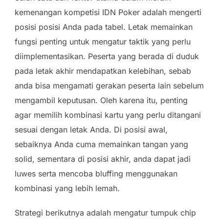
kemenangan kompetisi IDN Poker adalah mengerti
posisi posisi Anda pada tabel. Letak memainkan
fungsi penting untuk mengatur taktik yang perlu
diimplementasikan. Peserta yang berada di duduk
pada letak akhir mendapatkan kelebihan, sebab
anda bisa mengamati gerakan peserta lain sebelum
mengambil keputusan. Oleh karena itu, penting
agar memilih kombinasi kartu yang perlu ditangani
sesuai dengan letak Anda. Di posisi awal,
sebaiknya Anda cuma memainkan tangan yang
solid, sementara di posisi akhir, anda dapat jadi
luwes serta mencoba bluffing menggunakan
kombinasi yang lebih lemah.
Strategi berikutnya adalah mengatur tumpuk chip