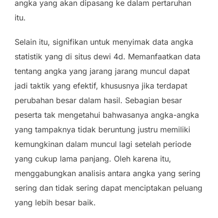
angka yang akan dipasang ke dalam pertaruhan
itu.
Selain itu, signifikan untuk menyimak data angka
statistik yang di situs dewi 4d. Memanfaatkan data
tentang angka yang jarang jarang muncul dapat
jadi taktik yang efektif, khususnya jika terdapat
perubahan besar dalam hasil. Sebagian besar
peserta tak mengetahui bahwasanya angka-angka
yang tampaknya tidak beruntung justru memiliki
kemungkinan dalam muncul lagi setelah periode
yang cukup lama panjang. Oleh karena itu,
menggabungkan analisis antara angka yang sering
sering dan tidak sering dapat menciptakan peluang
yang lebih besar baik.