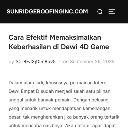
Skip
Search
SUNRIDGEROOFINGINC.COM
to
TOGGLE
for:
content
Cara Efektif Memaksimalkan
Keberhasilan di Dewi 4D Game
Posted
by
fOT8EJXjf0m8ov5
on
September 26, 2025
on
Dalam alam judi, khususnya permainan lotere,
Dewi Empat D sudah menjadi salah satu pilihan
unggul untuk banyak pemain. Dengan peluang
yang menarik untuk mendapatkan kemenangan
besar, tak mengherankan jika banyak orang tertarik
untuk mencoba nasibnya. Akan tetapi, agar dapat