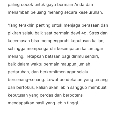
paling cocok untuk gaya bermain Anda dan
menambah peluang menang secara keseluruhan.
Yang terakhir, penting untuk menjaga perasaan dan
pikiran selalu baik saat bermain dewi 4d. Stres dan
kecemasan bisa mempengaruhi keputusan kalian,
sehingga mempengaruhi kesempatan kalian agar
menang. Tetapkan batasan bagi dirimu sendiri,
baik dalam waktu bermain maupun jumlah
pertaruhan, dan berkomitmen agar selalu
bersenang-senang. Lewat pendekatan yang tenang
dan berfokus, kalian akan lebih sanggup membuat
keputusan yang cerdas dan berpotensi
mendapatkan hasil yang lebih tinggi.