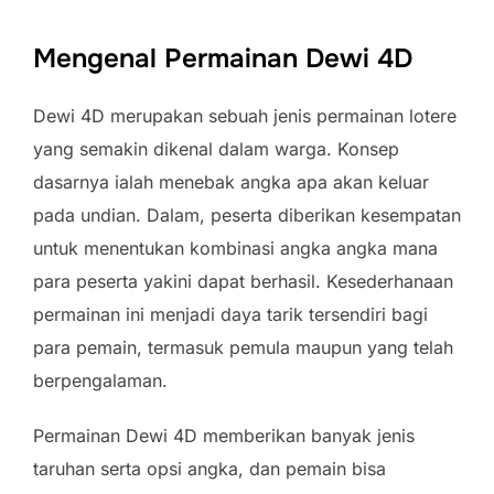
Mengenal Permainan Dewi 4D
Dewi 4D merupakan sebuah jenis permainan lotere
yang semakin dikenal dalam warga. Konsep
dasarnya ialah menebak angka apa akan keluar
pada undian. Dalam, peserta diberikan kesempatan
untuk menentukan kombinasi angka angka mana
para peserta yakini dapat berhasil. Kesederhanaan
permainan ini menjadi daya tarik tersendiri bagi
para pemain, termasuk pemula maupun yang telah
berpengalaman.
Permainan Dewi 4D memberikan banyak jenis
taruhan serta opsi angka, dan pemain bisa