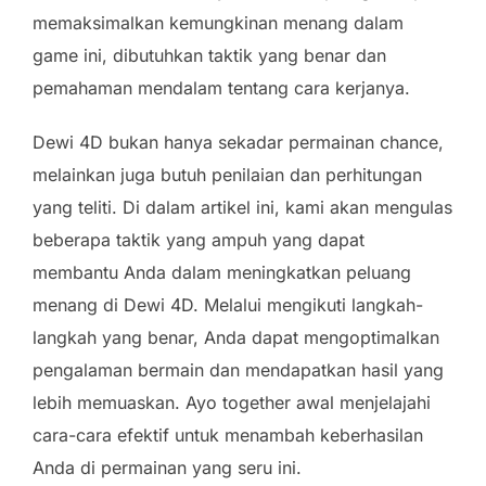
memaksimalkan kemungkinan menang dalam
game ini, dibutuhkan taktik yang benar dan
pemahaman mendalam tentang cara kerjanya.
Dewi 4D bukan hanya sekadar permainan chance,
melainkan juga butuh penilaian dan perhitungan
yang teliti. Di dalam artikel ini, kami akan mengulas
beberapa taktik yang ampuh yang dapat
membantu Anda dalam meningkatkan peluang
menang di Dewi 4D. Melalui mengikuti langkah-
langkah yang benar, Anda dapat mengoptimalkan
pengalaman bermain dan mendapatkan hasil yang
lebih memuaskan. Ayo together awal menjelajahi
cara-cara efektif untuk menambah keberhasilan
Anda di permainan yang seru ini.