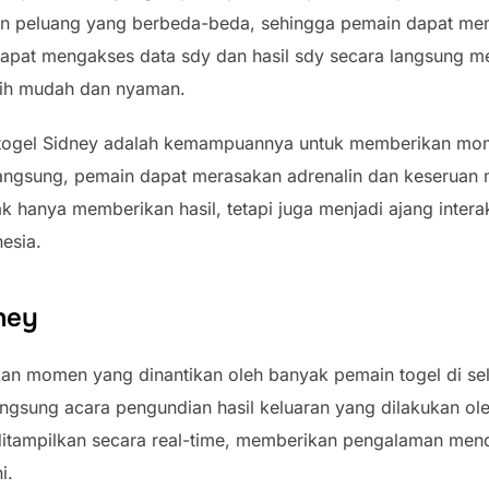
an peluang yang berbeda-beda, sehingga pemain dapat memi
dapat mengakses data sdy dan hasil sdy secara langsung me
bih mudah dan nyaman.
ri togel Sidney adalah kemampuannya untuk memberikan mo
angsung, pemain dapat merasakan adrenalin dan keseruan 
ak hanya memberikan hasil, tetapi juga menjadi ajang inter
esia.
ney
an momen yang dinantikan oleh banyak pemain togel di selu
gsung acara pengundian hasil keluaran yang dilakukan oleh
itampilkan secara real-time, memberikan pengalaman men
i.