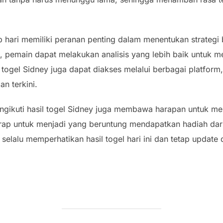
p hari memiliki peranan penting dalam menentukan strategi
, pemain dapat melakukan analisis yang lebih baik untuk m
l togel Sidney juga dapat diakses melalui berbagai platfo
n terkini.
ngikuti hasil togel Sidney juga membawa harapan untuk mer
rap untuk menjadi yang beruntung mendapatkan hadiah dari 
 selalu memperhatikan hasil togel hari ini dan tetap update