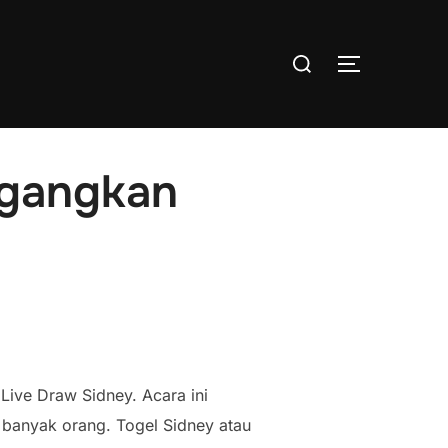
Search
TOGGLE S
for:
egangkan
Live Draw Sidney. Acara ini
 banyak orang. Togel Sidney atau