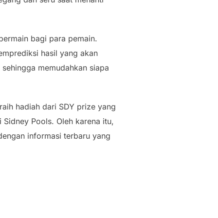
 bermain bagi para pemain.
emprediksi hasil yang akan
rm, sehingga memudahkan siapa
aih hadiah dari SDY prize yang
Sidney Pools. Oleh karena itu,
 dengan informasi terbaru yang