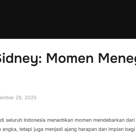
Sidney: Momen Men
ed
ember 28, 2025
 di seluruh Indonesia menantikan momen mendebarkan dari 
angka, tetapi juga menjadi ajang harapan dan impian bagi