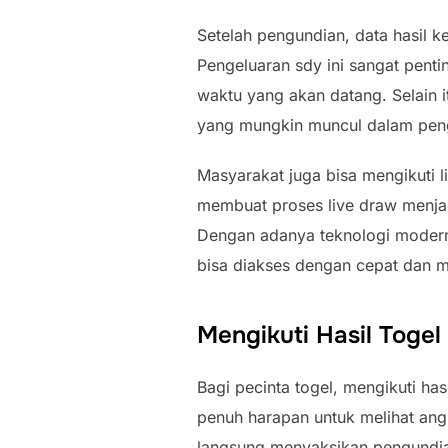
Setelah pengundian, data hasil k
Pengeluaran sdy ini sangat pent
waktu yang akan datang. Selain 
yang mungkin muncul dalam peng
Masyarakat juga bisa mengikuti l
membuat proses live draw menjad
Dengan adanya teknologi modern,
bisa diakses dengan cepat dan 
Mengikuti Hasil Togel
Bagi pecinta togel, mengikuti ha
penuh harapan untuk melihat ang
langsung menyaksikan pengundia