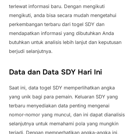
terlewat informasi baru. Dengan mengikuti
mengikuti, anda bisa secara mudah mengetahui
perkembangan terbaru dari togel SDY dan
mendapatkan informasi yang dibutuhkan Anda
butuhkan untuk analisis lebih lanjut dan keputusan
berjudi selanjutnya.
Data dan Data SDY Hari Ini
Saat ini, data togel SDY memperlihatkan angka
yang unik bagi para pemain. Keluaran SDY yang
terbaru menyediakan data penting mengenai
nomor-nomor yang muncul, dan ini dapat dianalisis
selanjutnya untuk memahami pola yang mungkin
terjadi. Dengan memperhatikan angka-angka ini,