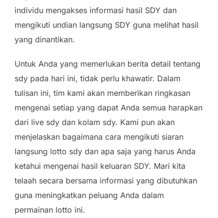
individu mengakses informasi hasil SDY dan
mengikuti undian langsung SDY guna melihat hasil
yang dinantikan.
Untuk Anda yang memerlukan berita detail tentang
sdy pada hari ini, tidak perlu khawatir. Dalam
tulisan ini, tim kami akan memberikan ringkasan
mengenai setiap yang dapat Anda semua harapkan
dari live sdy dan kolam sdy. Kami pun akan
menjelaskan bagaimana cara mengikuti siaran
langsung lotto sdy dan apa saja yang harus Anda
ketahui mengenai hasil keluaran SDY. Mari kita
telaah secara bersama informasi yang dibutuhkan
guna meningkatkan peluang Anda dalam
permainan lotto ini.