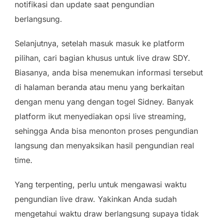
notifikasi dan update saat pengundian
berlangsung.
Selanjutnya, setelah masuk masuk ke platform
pilihan, cari bagian khusus untuk live draw SDY.
Biasanya, anda bisa menemukan informasi tersebut
di halaman beranda atau menu yang berkaitan
dengan menu yang dengan togel Sidney. Banyak
platform ikut menyediakan opsi live streaming,
sehingga Anda bisa menonton proses pengundian
langsung dan menyaksikan hasil pengundian real
time.
Yang terpenting, perlu untuk mengawasi waktu
pengundian live draw. Yakinkan Anda sudah
mengetahui waktu draw berlangsung supaya tidak