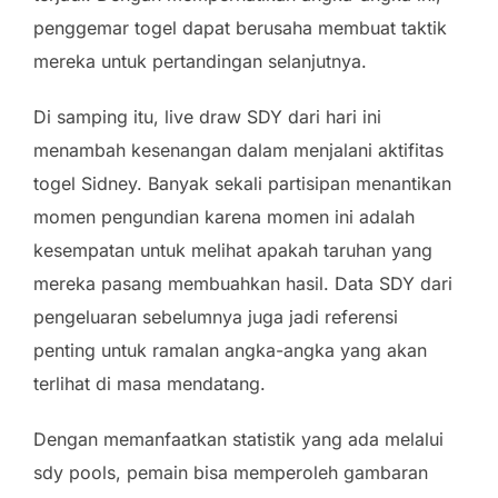
penggemar togel dapat berusaha membuat taktik
mereka untuk pertandingan selanjutnya.
Di samping itu, live draw SDY dari hari ini
menambah kesenangan dalam menjalani aktifitas
togel Sidney. Banyak sekali partisipan menantikan
momen pengundian karena momen ini adalah
kesempatan untuk melihat apakah taruhan yang
mereka pasang membuahkan hasil. Data SDY dari
pengeluaran sebelumnya juga jadi referensi
penting untuk ramalan angka-angka yang akan
terlihat di masa mendatang.
Dengan memanfaatkan statistik yang ada melalui
sdy pools, pemain bisa memperoleh gambaran