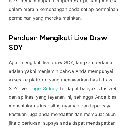
SDY, pemain dapat memperbesar peluang mereka
dalam meraih kemenangan pada setiap permainan
permainan yang mereka mainkan.
Panduan Mengikuti Live Draw
SDY
Agar mengikuti live draw SDY, langkah pertama
adalah yakni menjamin bahwa Anda mempunyai
akses ke platform yang menawarkan hasil draw
SDY live.
Togel Sidney
Terdapat banyak situs web
dan aplikasi yang layanan ini, sehingga Anda bisa
menentukan situs paling nyaman dan tepercaya.
Pastikan juga anda mendaftar dan membuat akun
jika diperlukan, supaya anda dapat mendapatkan