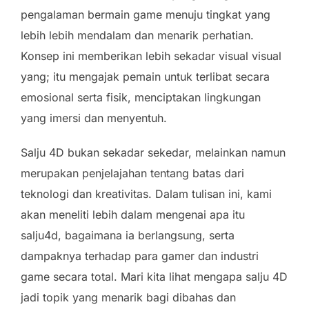
pengalaman bermain game menuju tingkat yang
lebih lebih mendalam dan menarik perhatian.
Konsep ini memberikan lebih sekadar visual visual
yang; itu mengajak pemain untuk terlibat secara
emosional serta fisik, menciptakan lingkungan
yang imersi dan menyentuh.
Salju 4D bukan sekadar sekedar, melainkan namun
merupakan penjelajahan tentang batas dari
teknologi dan kreativitas. Dalam tulisan ini, kami
akan meneliti lebih dalam mengenai apa itu
salju4d, bagaimana ia berlangsung, serta
dampaknya terhadap para gamer dan industri
game secara total. Mari kita lihat mengapa salju 4D
jadi topik yang menarik bagi dibahas dan