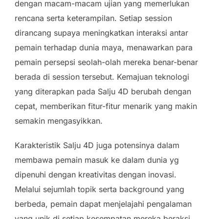
dengan macam-macam ujian yang memerlukan
rencana serta keterampilan. Setiap session
dirancang supaya meningkatkan interaksi antar
pemain terhadap dunia maya, menawarkan para
pemain persepsi seolah-olah mereka benar-benar
berada di session tersebut. Kemajuan teknologi
yang diterapkan pada Salju 4D berubah dengan
cepat, memberikan fitur-fitur menarik yang makin
semakin mengasyikkan.
Karakteristik Salju 4D juga potensinya dalam
membawa pemain masuk ke dalam dunia yg
dipenuhi dengan kreativitas dengan inovasi.
Melalui sejumlah topik serta background yang
berbeda, pemain dapat menjelajahi pengalaman
yang unik di setiap kesempatan mereka beraksi.