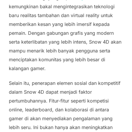
kemungkinan bakal mengintegrasikan teknologi
baru realitas tambahan dan virtual reality untuk
memberikan kesan yang lebih imersif kepada
pemain. Dengan gabungan grafis yang modern
serta keterlibatan yang lebih intens, Snow 4D akan
mampu menarik lebih banyak pengguna serta
menciptakan komunitas yang lebih besar di
kalangan gamer.
Selain itu, penerapan elemen sosial dan kompetitif
dalam Snow 4D dapat menjadi faktor
pertumbuhannya. Fitur-fitur seperti kompetisi
online, leaderboard, dan kolaborasi di antara
gamer di akan menyediakan pengalaman yang
lebih seru. Ini bukan hanya akan meningkatkan