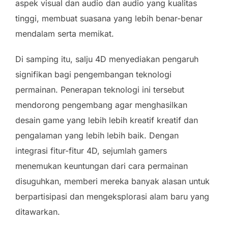
aspek visual dan audio dan audio yang kualitas
tinggi, membuat suasana yang lebih benar-benar
mendalam serta memikat.
Di samping itu, salju 4D menyediakan pengaruh
signifikan bagi pengembangan teknologi
permainan. Penerapan teknologi ini tersebut
mendorong pengembang agar menghasilkan
desain game yang lebih lebih kreatif kreatif dan
pengalaman yang lebih lebih baik. Dengan
integrasi fitur-fitur 4D, sejumlah gamers
menemukan keuntungan dari cara permainan
disuguhkan, memberi mereka banyak alasan untuk
berpartisipasi dan mengeksplorasi alam baru yang
ditawarkan.