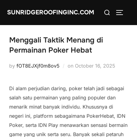
Skip
Search
SUNRIDGEROOFINGINC.COM
to
TOGGLE
for:
content
Menggali Taktik Menang di
Permainan Poker Hebat
Posted
by
fOT8EJXjf0m8ov5
on
October 16, 2025
on
Di alam perjudian daring, poker telah jadi sebagai
salah satu permainan yang paling populer dan
menarik minat banyak individu. Khususnya di
negeri ini, platform sebagaimana PokerHebat, IDN
Poker, serta IDN Play menawarkan sensasi bermain
game yang unik serta seru. Banyak sekali petaruh