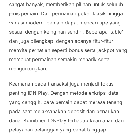
sangat banyak, memberikan pilihan untuk seluruh
jenis pemain. Dari permainan poker klasik hingga
variasi modern, pemain dapat mencari tipe yang
sesuai dengan keinginan sendiri. Beberapa ‘table’
dan juga dilengkapi dengan adanya fitur-fitur
menyita perhatian seperti bonus serta jackpot yang
membuat permainan semakin menarik serta
menguntungkan.
Keamanan pada transaksi juga menjadi fokus
penting IDN Play. Dengan metode enkripsi data
yang canggih, para pemain dapat merasa tenang
pada saat melaksanakan deposit dan penarikan
dana. Komitmen IDNPlay terhadap keamanan dan
pelayanan pelanggan yang cepat tanggap