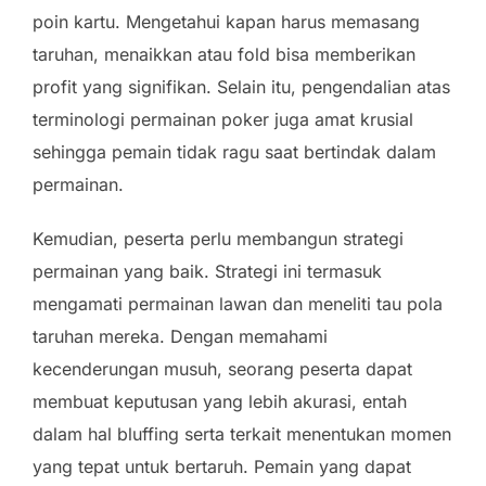
poin kartu. Mengetahui kapan harus memasang
taruhan, menaikkan atau fold bisa memberikan
profit yang signifikan. Selain itu, pengendalian atas
terminologi permainan poker juga amat krusial
sehingga pemain tidak ragu saat bertindak dalam
permainan.
Kemudian, peserta perlu membangun strategi
permainan yang baik. Strategi ini termasuk
mengamati permainan lawan dan meneliti tau pola
taruhan mereka. Dengan memahami
kecenderungan musuh, seorang peserta dapat
membuat keputusan yang lebih akurasi, entah
dalam hal bluffing serta terkait menentukan momen
yang tepat untuk bertaruh. Pemain yang dapat