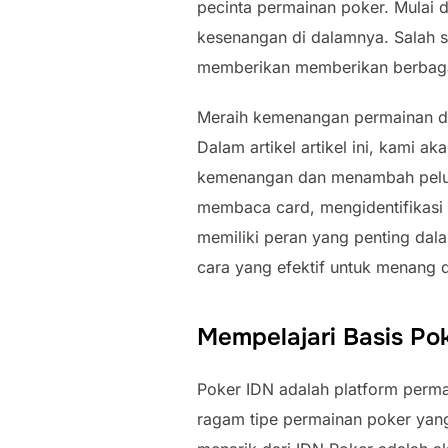
pecinta permainan poker. Mulai 
kesenangan di dalamnya. Salah s
memberikan memberikan berbagai
Meraih kemenangan permainan di 
Dalam artikel artikel ini, kami
kemenangan dan menambah peluan
membaca card, mengidentifikasi 
memiliki peran yang penting dala
cara yang efektif untuk menang
Mempelajari Basis Po
Poker IDN adalah platform perma
ragam tipe permainan poker yang