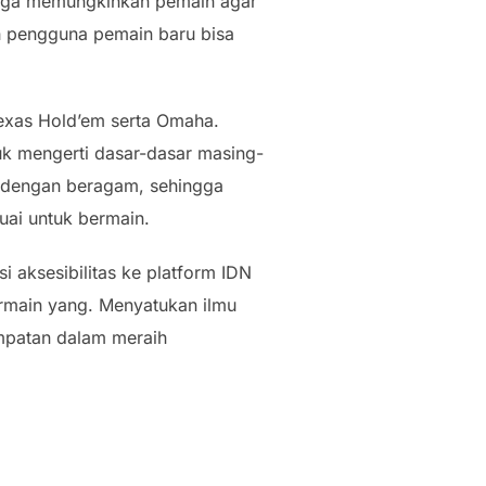
ingga memungkinkan pemain agar
h pengguna pemain baru bisa
 Texas Hold’em serta Omaha.
uk mengerti dasar-dasar masing-
n dengan beragam, sehingga
uai untuk bermain.
 aksesibilitas ke platform IDN
ermain yang. Menyatukan ilmu
mpatan dalam meraih