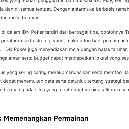
akses yang mudah penggunaan dari aplikasi IDN Play, seh
saja dan di semua tempat. Dengan antarmuka berbasis rama
dan mulai bermain.
 di dalam IDN Poker terdiri dari berbagai tipe, contohnya
eraturan serta strategi yang, maka adon bagi pemain unt
tu, IDN Poker juga menyediakan meja dengan batas taruha
ngalaman serta budget dapat mendapatkan lokasi yang ses
s yang sering sering merekomendasikan serta memfasilitasi
n dapat menemukan data serta petunjuk tentang strategi b
n bermain pada situs yang tepat dapat meningkatkan kese
tuk Memenangkan Permainan