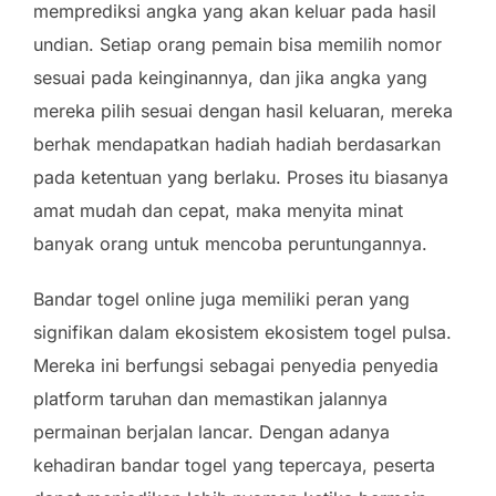
memprediksi angka yang akan keluar pada hasil
undian. Setiap orang pemain bisa memilih nomor
sesuai pada keinginannya, dan jika angka yang
mereka pilih sesuai dengan hasil keluaran, mereka
berhak mendapatkan hadiah hadiah berdasarkan
pada ketentuan yang berlaku. Proses itu biasanya
amat mudah dan cepat, maka menyita minat
banyak orang untuk mencoba peruntungannya.
Bandar togel online juga memiliki peran yang
signifikan dalam ekosistem ekosistem togel pulsa.
Mereka ini berfungsi sebagai penyedia penyedia
platform taruhan dan memastikan jalannya
permainan berjalan lancar. Dengan adanya
kehadiran bandar togel yang tepercaya, peserta