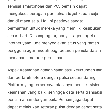
semisal smartphone dan PC, pemain dapat
mengakses beragam permainan togel kapan saja
dan di mana saja. Hal ini pastinya sangat
bermanfaat untuk mereka yang memiliki kesibukan
sehari-hari. Di samping itu, banyak agen togel di
internet yang juga menyediakan situs yang ramah
pengguna agar mudah bagi petaruh pemula dalam
memahami metode permainan.
Aspek keamanan adalah salah satu keuntungan lain
dari bertaruh lotere dengan pulsa secara daring.
Platform yang terpercaya biasanya memiliki sistem
keamanan yang baik, sehingga data serta transaksi
pemain aman dengan baik. Pemain juga dapat
dapat melakukan setoran pulsa dengan cepat serta