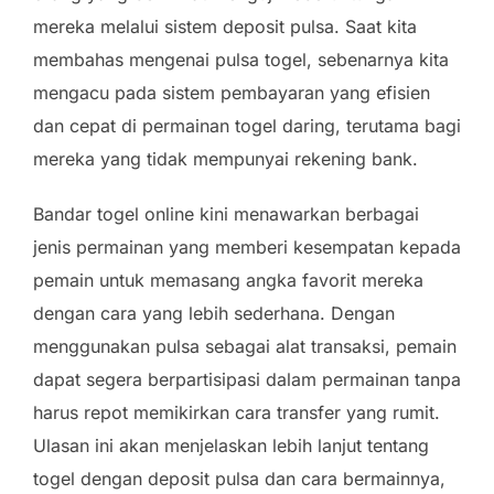
mereka melalui sistem deposit pulsa. Saat kita
membahas mengenai pulsa togel, sebenarnya kita
mengacu pada sistem pembayaran yang efisien
dan cepat di permainan togel daring, terutama bagi
mereka yang tidak mempunyai rekening bank.
Bandar togel online kini menawarkan berbagai
jenis permainan yang memberi kesempatan kepada
pemain untuk memasang angka favorit mereka
dengan cara yang lebih sederhana. Dengan
menggunakan pulsa sebagai alat transaksi, pemain
dapat segera berpartisipasi dalam permainan tanpa
harus repot memikirkan cara transfer yang rumit.
Ulasan ini akan menjelaskan lebih lanjut tentang
togel dengan deposit pulsa dan cara bermainnya,