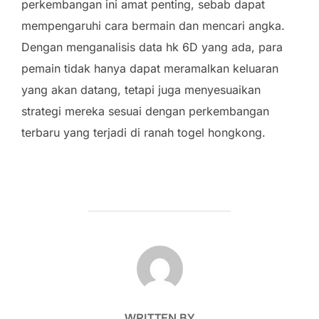
perkembangan ini amat penting, sebab dapat
mempengaruhi cara bermain dan mencari angka.
Dengan menganalisis data hk 6D yang ada, para
pemain tidak hanya dapat meramalkan keluaran
yang akan datang, tetapi juga menyesuaikan
strategi mereka sesuai dengan perkembangan
terbaru yang terjadi di ranah togel hongkong.
POST AUTHOR
WRITTEN BY