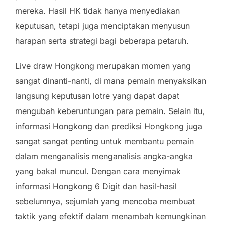
mereka. Hasil HK tidak hanya menyediakan
keputusan, tetapi juga menciptakan menyusun
harapan serta strategi bagi beberapa petaruh.
Live draw Hongkong merupakan momen yang
sangat dinanti-nanti, di mana pemain menyaksikan
langsung keputusan lotre yang dapat dapat
mengubah keberuntungan para pemain. Selain itu,
informasi Hongkong dan prediksi Hongkong juga
sangat sangat penting untuk membantu pemain
dalam menganalisis menganalisis angka-angka
yang bakal muncul. Dengan cara menyimak
informasi Hongkong 6 Digit dan hasil-hasil
sebelumnya, sejumlah yang mencoba membuat
taktik yang efektif dalam menambah kemungkinan