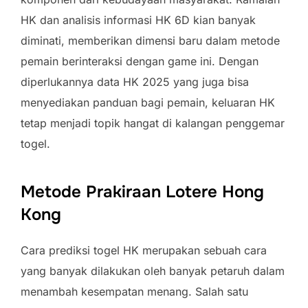
HK dan analisis informasi HK 6D kian banyak
diminati, memberikan dimensi baru dalam metode
pemain berinteraksi dengan game ini. Dengan
diperlukannya data HK 2025 yang juga bisa
menyediakan panduan bagi pemain, keluaran HK
tetap menjadi topik hangat di kalangan penggemar
togel.
Metode Prakiraan Lotere Hong
Kong
Cara prediksi togel HK merupakan sebuah cara
yang banyak dilakukan oleh banyak petaruh dalam
menambah kesempatan menang. Salah satu