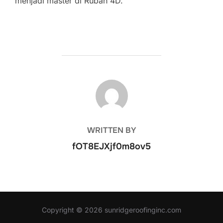
menjadi master di Rubah 4D.
POST AUTHOR
WRITTEN BY
fOT8EJXjf0m8ov5
Copyright © 2026 sunridgeroofinginc.com