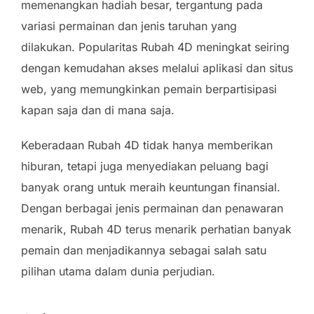
memenangkan hadiah besar, tergantung pada
variasi permainan dan jenis taruhan yang
dilakukan. Popularitas Rubah 4D meningkat seiring
dengan kemudahan akses melalui aplikasi dan situs
web, yang memungkinkan pemain berpartisipasi
kapan saja dan di mana saja.
Keberadaan Rubah 4D tidak hanya memberikan
hiburan, tetapi juga menyediakan peluang bagi
banyak orang untuk meraih keuntungan finansial.
Dengan berbagai jenis permainan dan penawaran
menarik, Rubah 4D terus menarik perhatian banyak
pemain dan menjadikannya sebagai salah satu
pilihan utama dalam dunia perjudian.