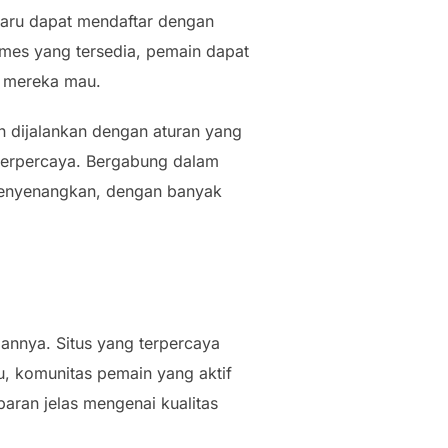
baru dapat mendaftar dengan
ames yang tersedia, pemain dapat
a mereka mau.
n dijalankan dengan aturan yang
 terpercaya. Bergabung dalam
 menyenangkan, dengan banyak
annya. Situs yang terpercaya
tu, komunitas pemain yang aktif
aran jelas mengenai kualitas