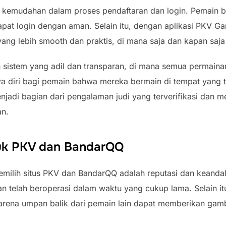
 kemudahan dalam proses pendaftaran dan login. Pemain 
pat login dengan aman. Selain itu, dengan aplikasi PKV G
ng lebih smooth dan praktis, di mana saja dan kapan saj
sistem yang adil dan transparan, di mana semua permaina
aya diri bagi pemain bahwa mereka bermain di tempat yang
jadi bagian dari pengalaman judi yang terverifikasi dan
an.
tuk PKV dan BandarQQ
emilih situs PKV dan BandarQQ adalah reputasi dan keandal
dan telah beroperasi dalam waktu yang cukup lama. Selain i
karena umpan balik dari pemain lain dapat memberikan gamb