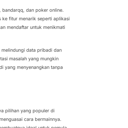
 bandarqq, dan poker online.
 fitur menarik seperti aplikasi
an mendaftar untuk menikmati
k melindungi data pribadi dan
atasi masalah yang mungkin
judi yang menyenangkan tanpa
pilihan yang populer di
t menguasai cara bermainnya.
 membuatnya ideal untuk pemula