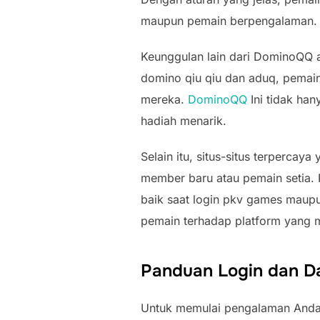
maupun pemain berpengalaman.
Keunggulan lain dari DominoQQ a
domino qiu qiu dan aduq, pemain
mereka.
DominoQQ
Ini tidak ha
hadiah menarik.
Selain itu, situs-situs terper
member baru atau pemain setia.
baik saat login pkv games maupu
pemain terhadap platform yang m
Panduan Login dan Da
Untuk memulai pengalaman Anda d