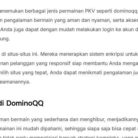
menemukan berbagai jenis permainan PKV seperti dominoqq,
n pengalaman bermain yang aman dan nyaman, serta akses ke
Anda juga dapat dengan mudah melakukan login ke akun d
sung.
di situs-situs ini. Mereka menerapkan sistem enkripsi untu
ayanan pelanggan yang responsif siap membantu Anda meng
ilih situs yang tepat, Anda dapat menikmati pengalaman 
 keamanannya.
di DominoQQ
n bermain yang sederhana dan menghibur, menjadikannya 
rmainan ini mudah dipahami, sehingga siapa saja bisa cepa
n tidak perlu mempelajari banyak strategi kompleks, yang