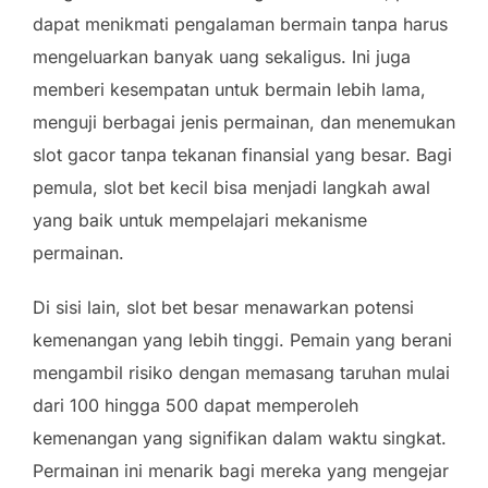
dapat menikmati pengalaman bermain tanpa harus
mengeluarkan banyak uang sekaligus. Ini juga
memberi kesempatan untuk bermain lebih lama,
menguji berbagai jenis permainan, dan menemukan
slot gacor tanpa tekanan finansial yang besar. Bagi
pemula, slot bet kecil bisa menjadi langkah awal
yang baik untuk mempelajari mekanisme
permainan.
Di sisi lain, slot bet besar menawarkan potensi
kemenangan yang lebih tinggi. Pemain yang berani
mengambil risiko dengan memasang taruhan mulai
dari 100 hingga 500 dapat memperoleh
kemenangan yang signifikan dalam waktu singkat.
Permainan ini menarik bagi mereka yang mengejar