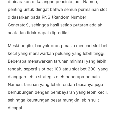
dibicarakan di kalangan pencinta judi. Namun,
penting untuk diingat bahwa semua permainan slot
didasarkan pada RNG (Random Number
Generator), sehingga hasil setiap putaran adalah
acak dan tidak dapat diprediksi.
Meski begitu, banyak orang masih mencari slot bet
kecil yang menawarkan peluang yang lebih tinggi.
Beberapa menawarkan taruhan minimal yang lebih
rendah, seperti slot bet 100 atau slot bet 200, yang
dianggap lebih strategis oleh beberapa pemain.
Namun, taruhan yang lebih rendah biasanya juga
berhubungan dengan pembayaran yang lebih kecil,
sehingga keuntungan besar mungkin lebih sulit
dicapai.