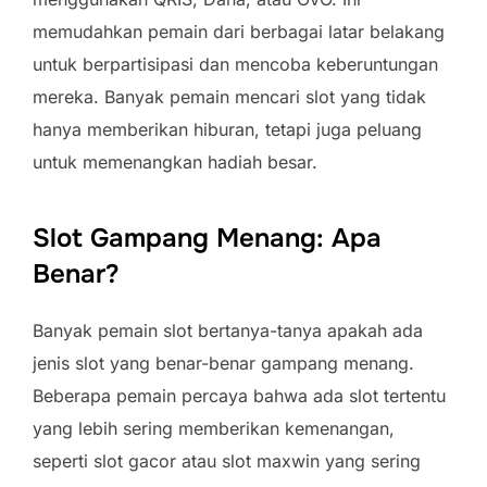
memudahkan pemain dari berbagai latar belakang
untuk berpartisipasi dan mencoba keberuntungan
mereka. Banyak pemain mencari slot yang tidak
hanya memberikan hiburan, tetapi juga peluang
untuk memenangkan hadiah besar.
Slot Gampang Menang: Apa
Benar?
Banyak pemain slot bertanya-tanya apakah ada
jenis slot yang benar-benar gampang menang.
Beberapa pemain percaya bahwa ada slot tertentu
yang lebih sering memberikan kemenangan,
seperti slot gacor atau slot maxwin yang sering