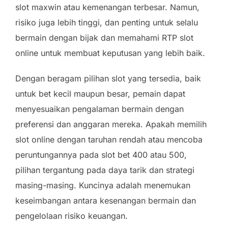
slot maxwin atau kemenangan terbesar. Namun,
risiko juga lebih tinggi, dan penting untuk selalu
bermain dengan bijak dan memahami RTP slot
online untuk membuat keputusan yang lebih baik.
Dengan beragam pilihan slot yang tersedia, baik
untuk bet kecil maupun besar, pemain dapat
menyesuaikan pengalaman bermain dengan
preferensi dan anggaran mereka. Apakah memilih
slot online dengan taruhan rendah atau mencoba
peruntungannya pada slot bet 400 atau 500,
pilihan tergantung pada daya tarik dan strategi
masing-masing. Kuncinya adalah menemukan
keseimbangan antara kesenangan bermain dan
pengelolaan risiko keuangan.