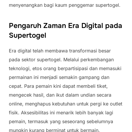
menyenangkan bagi kaum penggemar supertogel.
Pengaruh Zaman Era Digital pada
Supertogel
Era digital telah membawa transformasi besar
pada sektor supertogel. Melalui perkembangan
teknologi, etos orang berpartisipasi dan memasuki
permainan ini menjadi semakin gampang dan
cepat. Para pemain kini dapat membeli tiket,
mengecek hasil, dan ikut dalam undian secara
online, menghapus kebutuhan untuk pergi ke outlet
fisik. Aksesibilitas ini menarik lebih banyak lagi
pemain, termasuk yang seseorang sebelumnya
mungkin kurang berminat untuk bermain.