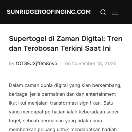
Skip
Search
SUNRIDGEROOFINGINC.COM
to
TOGGLE
for:
content
Supertogel di Zaman Digital: Tren
dan Terobosan Terkini Saat Ini
Posted
by
fOT8EJXjf0m8ov5
on
November 18, 2025
on
Dalam zaman dunia digital yang kian berkembang,
berbagai jenis permainan dan dan entertainment
ikut ikut menjalani transformasi signifikan. Satu
yang mendapat perhatian ialah keberadaan super
togel, sebuah permainan yang tidak cuma
memberikan peluang untuk mendapatkan hadiah