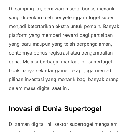
Di samping itu, penawaran serta bonus menarik
yang diberikan oleh penyelenggara togel super
menjadi ketertarikan ekstra untuk pemain. Banyak
platform yang memberi reward bagi partisipan
yang baru maupun yang telah berpengalaman,
contohnya bonus registrasi atau pengembalian
dana. Melalui berbagai manfaat ini, supertogel
tidak hanya sekadar game, tetapi juga menjadi
pilihan investasi yang menarik bagi banyak orang
dalam masa digital saat ini.
Inovasi di Dunia Supertogel
Di zaman digital ini, sektor supertogel mengalami