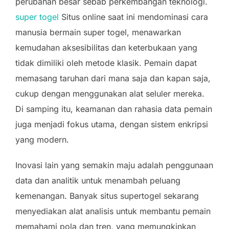
perubahan besar sebab perkembangan teknologi.
super togel
Situs online saat ini mendominasi cara
manusia bermain super togel, menawarkan
kemudahan aksesibilitas dan keterbukaan yang
tidak dimiliki oleh metode klasik. Pemain dapat
memasang taruhan dari mana saja dan kapan saja,
cukup dengan menggunakan alat seluler mereka.
Di samping itu, keamanan dan rahasia data pemain
juga menjadi fokus utama, dengan sistem enkripsi
yang modern.
Inovasi lain yang semakin maju adalah penggunaan
data dan analitik untuk menambah peluang
kemenangan. Banyak situs supertogel sekarang
menyediakan alat analisis untuk membantu pemain
memahami pola dan tren, yang memungkinkan