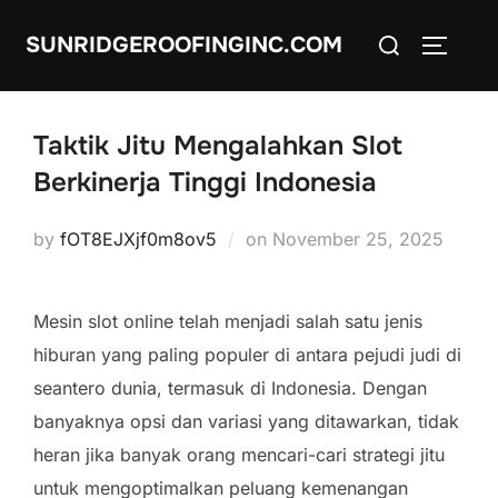
Skip
Search
SUNRIDGEROOFINGINC.COM
to
TOGGLE
for:
content
Taktik Jitu Mengalahkan Slot
Berkinerja Tinggi Indonesia
Posted
by
fOT8EJXjf0m8ov5
on
November 25, 2025
on
Mesin slot online telah menjadi salah satu jenis
hiburan yang paling populer di antara pejudi judi di
seantero dunia, termasuk di Indonesia. Dengan
banyaknya opsi dan variasi yang ditawarkan, tidak
heran jika banyak orang mencari-cari strategi jitu
untuk mengoptimalkan peluang kemenangan