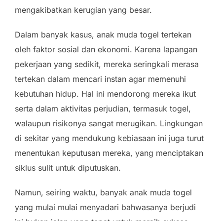
mengakibatkan kerugian yang besar.
Dalam banyak kasus, anak muda togel tertekan
oleh faktor sosial dan ekonomi. Karena lapangan
pekerjaan yang sedikit, mereka seringkali merasa
tertekan dalam mencari instan agar memenuhi
kebutuhan hidup. Hal ini mendorong mereka ikut
serta dalam aktivitas perjudian, termasuk togel,
walaupun risikonya sangat merugikan. Lingkungan
di sekitar yang mendukung kebiasaan ini juga turut
menentukan keputusan mereka, yang menciptakan
siklus sulit untuk diputuskan.
Namun, seiring waktu, banyak anak muda togel
yang mulai mulai menyadari bahwasanya berjudi