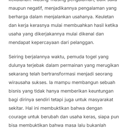
maupun negatif, menjadikannya pengalaman yang
berharga dalam menjalankan usahanya. Keuletan
dan kerja kerasnya mulai membuahkan hasil ketika
usaha yang dikerjakannya mulai dikenal dan
mendapat kepercayaan dari pelanggan.
Seiring berjalannya waktu, pemuda togel yang
dulunya terjebak dalam permainan yang merugikan
sekarang telah bertransformasi menjadi seorang
wirausaha sukses. Ia mampu membangun sebuah
bisnis yang tidak hanya memberikan keuntungan
bagi dirinya sendiri tetapi juga untuk masyarakat
sekitar. Hal ini membuktikan bahwa dengan
courage untuk berubah dan usaha keras, siapa pun
bisa membuktikan bahwa masa lalu bukanlah