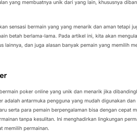
lan yang membuatnya unik dari yang lain, khususnya diba
kan sensasi bermain yang yang menarik dan aman tetapi ju
n betah berlama-lama. Pada artikel ini, kita akan mengul
s lainnya, dan juga alasan banyak pemain yang memilih mem
er
ermain poker online yang unik dan menarik jika dibandingk
poker adalah antarmuka pengguna yang mudah digunakan dan 
u serta para pemain berpengalaman bisa dengan cepat men
ermainan tanpa kesulitan. Ini menghadirkan lingkungan pe
t memilih permainan.