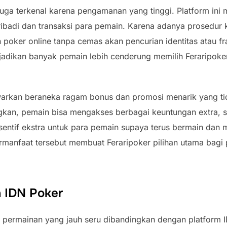
juga terkenal karena pengamanan yang tinggi. Platform ini
ribadi dan transaksi para pemain. Karena adanya prosedur
 poker online tanpa cemas akan pencurian identitas atau 
adikan banyak pemain lebih cenderung memilih Feraripoker
warkan beraneka ragam bonus dan promosi menarik yang tida
kan, pemain bisa mengakses berbagai keuntungan extra, s
sentif ekstra untuk para pemain supaya terus bermain dan
bermanfaat tersebut membuat Feraripoker pilihan utama bagi
 IDN Poker
permainan yang jauh seru dibandingkan dengan platform I