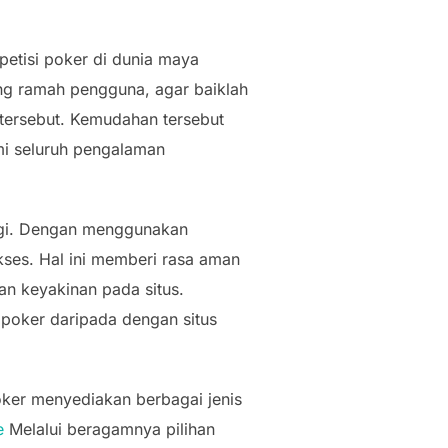
tisi poker di dunia maya
ng ramah pengguna, agar baiklah
tersebut. Kemudahan tersebut
mi seluruh pengalaman
nggi. Dengan menggunakan
kses. Hal ini memberi rasa aman
n keyakinan pada situs.
ipoker daripada dengan situs
oker menyediakan berbagai jenis
e
Melalui beragamnya pilihan