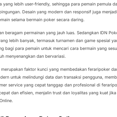
a yang lebih user-friendly, sehingga para pemain pemula
ingungan. Desain yang modern dan responsif juga menjad
ain selama bermain poker secara daring.
kan beragam permainan yang jauh luas. Sedangkan IDN Pok
yang lebih banyak, termasuk turnamen dan game spesial ya
ng bagi para pemain untuk mencari cara bermain yang sesua
uh menyenangkan dan bervariasi.
merupakan faktor kunci yang membedakan feraripoker dari
dern untuk melindungi data dan transaksi pengguna, memb
omer service yang cepat tanggap dan profesional di ferarip
pat dan efisien, menjalin trust dan loyalitas yang kuat ji
Online.