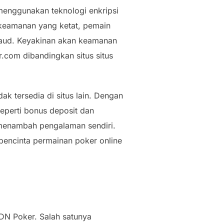
 menggunakan teknologi enkripsi
 keamanan yang ketat, pemain
fraud. Keyakinan akan keamanan
.com dibandingkan situs situs
k tersedia di situs lain. Dengan
eperti bonus deposit dan
 menambah pengalaman sendiri.
 pencinta permainan poker online
DN Poker. Salah satunya