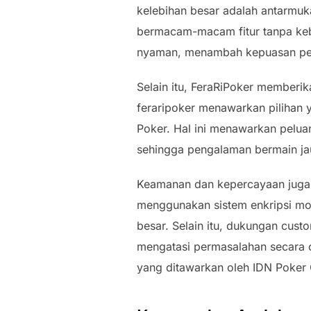
kelebihan besar adalah antarmuk
bermacam-macam fitur tanpa keb
nyaman, menambah kepuasan pem
Selain itu, FeraRiPoker memberi
feraripoker menawarkan pilihan 
Poker. Hal ini menawarkan pelua
sehingga pengalaman bermain ja
Keamanan dan kepercayaan juga 
menggunakan sistem enkripsi mo
besar. Selain itu, dukungan cust
mengatasi permasalahan secara ce
yang ditawarkan oleh IDN Poker 