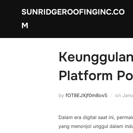
Skip
SUNRIDGEROOFINGINC.CO
to
content
M
Keunggulan
Platform Po
Post
by
fOT8EJXjf0m8ov5
on
Janu
on
Dalam era digital saat ini, perm
yang menonjol unggul dalam indus