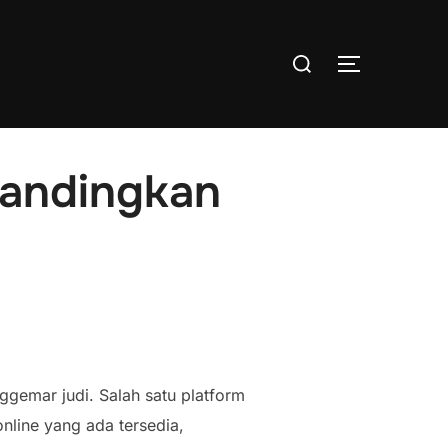
Search
TOGGLE S
for:
bandingkan
nggemar judi. Salah satu platform
nline yang ada tersedia,