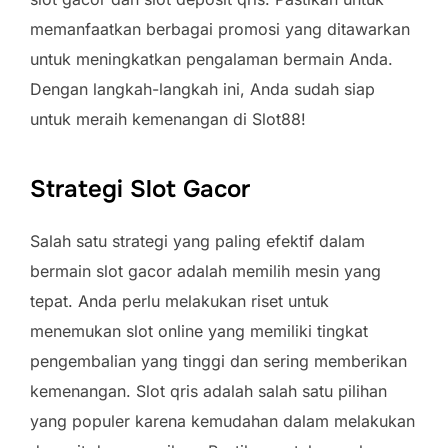
memanfaatkan berbagai promosi yang ditawarkan
untuk meningkatkan pengalaman bermain Anda.
Dengan langkah-langkah ini, Anda sudah siap
untuk meraih kemenangan di Slot88!
Strategi Slot Gacor
Salah satu strategi yang paling efektif dalam
bermain slot gacor adalah memilih mesin yang
tepat. Anda perlu melakukan riset untuk
menemukan slot online yang memiliki tingkat
pengembalian yang tinggi dan sering memberikan
kemenangan. Slot qris adalah salah satu pilihan
yang populer karena kemudahan dalam melakukan