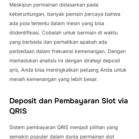
Meskipun permainan didasarkan pada
keberuntungan, banyak pemain percaya bahwa
ada pola tertentu dalam mesin yang bisa
diidentifikasi. Cobalah untuk bermain di waktu
yang berbeda dan perhatikan apakah ada
perbedaan dalam frekuensi kemenangan. Dengan
memadukan analisis ini dengan strategi deposit
qris, Anda bisa meningkatkan peluang Anda untuk
meraih kemenangan yang lebih besar.
Deposit dan Pembayaran Slot via
QRIS
Sistem pembayaran QRIS menjadi pilihan yang
semakin populer dalam dunia permainan slot