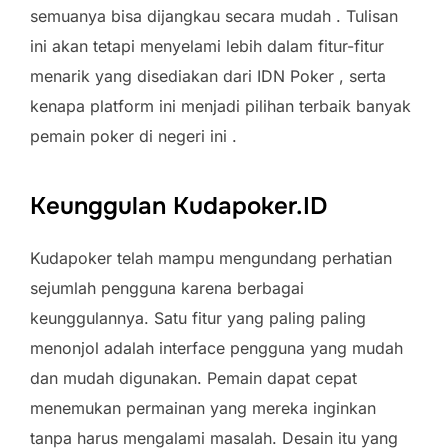
semuanya bisa dijangkau secara mudah . Tulisan
ini akan tetapi menyelami lebih dalam fitur-fitur
menarik yang disediakan dari IDN Poker , serta
kenapa platform ini menjadi pilihan terbaik banyak
pemain poker di negeri ini .
Keunggulan Kudapoker.ID
Kudapoker telah mampu mengundang perhatian
sejumlah pengguna karena berbagai
keunggulannya. Satu fitur yang paling paling
menonjol adalah interface pengguna yang mudah
dan mudah digunakan. Pemain dapat cepat
menemukan permainan yang mereka inginkan
tanpa harus mengalami masalah. Desain itu yang