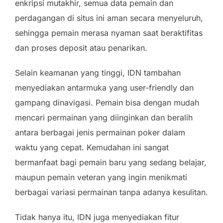
enkripsi mutakhir, semua data pemain dan
perdagangan di situs ini aman secara menyeluruh,
sehingga pemain merasa nyaman saat beraktifitas
dan proses deposit atau penarikan.
Selain keamanan yang tinggi, IDN tambahan
menyediakan antarmuka yang user-friendly dan
gampang dinavigasi. Pemain bisa dengan mudah
mencari permainan yang diinginkan dan beralih
antara berbagai jenis permainan poker dalam
waktu yang cepat. Kemudahan ini sangat
bermanfaat bagi pemain baru yang sedang belajar,
maupun pemain veteran yang ingin menikmati
berbagai variasi permainan tanpa adanya kesulitan.
Tidak hanya itu, IDN juga menyediakan fitur