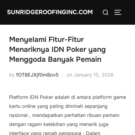
Skip
Search
SUNRIDGEROOFINGINC.COM
to
TOGGLE
for:
content
Menyelami Fitur-Fitur
Menariknya IDN Poker yang
Menggoda Banyak Pemain
Posted
by
fOT8EJXjf0m8ov5
on
January 15, 2026
on
Platform IDN Poker adalah di antara platform game
kartu online yang paling diminati sepanjang
nasional , mendapatkan perhatian ribuan pemain
dengan ragam kelebihan yang menarik juga
interface yang ramah pengguna . Dalam