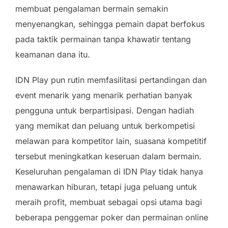
membuat pengalaman bermain semakin
menyenangkan, sehingga pemain dapat berfokus
pada taktik permainan tanpa khawatir tentang
keamanan dana itu.
IDN Play pun rutin memfasilitasi pertandingan dan
event menarik yang menarik perhatian banyak
pengguna untuk berpartisipasi. Dengan hadiah
yang memikat dan peluang untuk berkompetisi
melawan para kompetitor lain, suasana kompetitif
tersebut meningkatkan keseruan dalam bermain.
Keseluruhan pengalaman di IDN Play tidak hanya
menawarkan hiburan, tetapi juga peluang untuk
meraih profit, membuat sebagai opsi utama bagi
beberapa penggemar poker dan permainan online