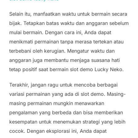
Selain itu, manfaatkan waktu untuk bermain secara
bijak. Tetapkan batas waktu dan anggaran sebelum
mulai bermain. Dengan cara ini, Anda dapat
menikmati permainan tanpa merasa tertekan atau
terbebani oleh kerugian. Mengatur waktu dan
anggaran juga membantu menjaga suasana hati
tetap positif saat bermain slot demo Lucky Neko.
Terakhir, jangan ragu untuk mencoba berbagai
variasi permainan yang ada di slot demo. Masing-
masing permainan mungkin menawarkan
pengalaman yang berbeda dan bisa memberikan
kesempatan untuk menemukan strategi yang lebih
cocok. Dengan eksplorasi ini, Anda dapat