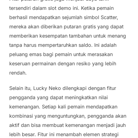
tersendiri dalam slot demo ini. Ketika pemain
berhasil mendapatkan sejumlah simbol Scatter,
mereka akan diberikan putaran gratis yang dapat
memberikan kesempatan tambahan untuk menang
tanpa harus mempertaruhkan saldo. Ini adalah
peluang emas bagi pemain untuk merasakan
keseruan permainan dengan resiko yang lebih
rendah.
Selain itu, Lucky Neko dilengkapi dengan fitur
pengganda yang dapat meningkatkan nilai
kemenangan. Setiap kali pemain mendapatkan
kombinasi yang menguntungkan, pengganda akan
aktif dan bisa membuat kemenangan menjadi jauh
lebih besar. Fitur ini menambah elemen strategi