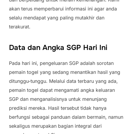
akan terus memperbarui informasi ini agar anda
selalu mendapat yang paling mutakhir dan
terakurat.
Data dan Angka SGP Hari Ini
Pada hari ini, pengeluaran SGP adalah sorotan
pemain togel yang sedang menantikan hasil yang
ditunggu-tunggu. Melalui data terbaru yang ada,
pemain togel dapat mengamati angka keluaran
SGP dan menganalisisnya untuk menunjang
prediksi mereka. Hasil tersebut tidak hanya
berfungsi sebagai panduan dalam bermain, namun
sekaligus merupakan bagian integral dari