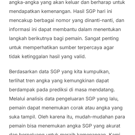
angka-angka yang akan keluar dan berharap untuk
mendapatkan kemenangan. Hasil SGP hari ini
mencakup berbagai nomor yang dinanti-nanti, dan
informasi ini dapat membantu dalam menentukan
langkah berikutnya bagi pemain. Sangat penting
untuk memperhatikan sumber terpercaya agar
tidak ketinggalan hasil yang valid.
Berdasarkan data SGP yang kita kumpulkan,
terlihat tren angka yang kemungkinan dapat
berdampak pada prediksi di masa mendatang.
Melalui analisis data pengeluaran SGP yang lalu,
pemain dapat menemukan corak atau angka yang
suka tampil. Oleh karena itu, mudah-mudahan para
pemain bisa menemukan angka SGP yang akurat
dan berpeluang untuk meraih kemenangan. Kami