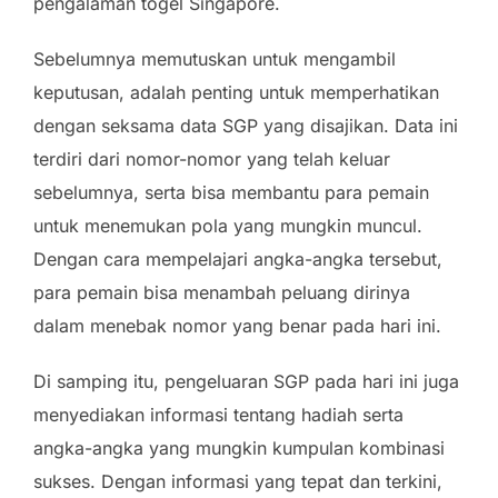
pengalaman togel Singapore.
Sebelumnya memutuskan untuk mengambil
keputusan, adalah penting untuk memperhatikan
dengan seksama data SGP yang disajikan. Data ini
terdiri dari nomor-nomor yang telah keluar
sebelumnya, serta bisa membantu para pemain
untuk menemukan pola yang mungkin muncul.
Dengan cara mempelajari angka-angka tersebut,
para pemain bisa menambah peluang dirinya
dalam menebak nomor yang benar pada hari ini.
Di samping itu, pengeluaran SGP pada hari ini juga
menyediakan informasi tentang hadiah serta
angka-angka yang mungkin kumpulan kombinasi
sukses. Dengan informasi yang tepat dan terkini,