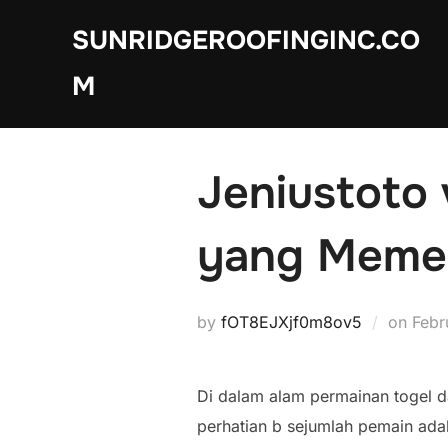
Skip
SUNRIDGEROOFINGINC.CO
to
content
M
Jeniustoto 
yang Meme
Post
by
fOT8EJXjf0m8ov5
on
Febr
on
Di dalam alam permainan togel da
perhatian b sejumlah pemain ada