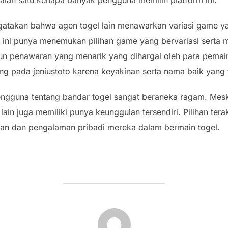
takan bahwa agen togel lain menawarkan variasi game ya
i punya menemukan pilihan game yang bervariasi serta men
n penawaran yang menarik yang dihargai oleh para pemain. 
ang pada jeniustoto karena keyakinan serta nama baik yang 
engguna tentang bandar togel sangat beraneka ragam. Mesk
lain juga memiliki punya keunggulan tersendiri. Pilihan tera
dan dan pengalaman pribadi mereka dalam bermain togel.
POST AUTHOR