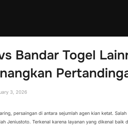
vs Bandar Togel Lain
nangkan Pertanding
ed
uary 3, 2026
ring, persaingan di antara sejumlah agen kian ketat. Sala
lah Jeniustoto. Terkenal karena layanan yang dikenal baik