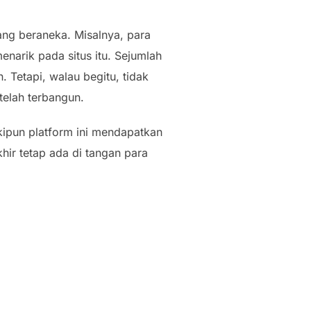
ng beraneka. Misalnya, para
arik pada situs itu. Sejumlah
Tetapi, walau begitu, tidak
telah terbangun.
ipun platform ini mendapatkan
khir tetap ada di tangan para