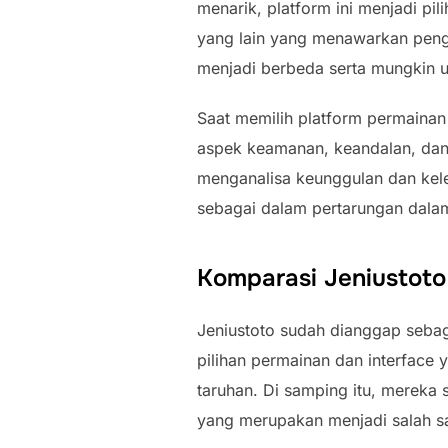
menarik, platform ini menjadi pi
yang lain yang menawarkan peng
menjadi berbeda serta mungkin u
Saat memilih platform permaina
aspek keamanan, keandalan, dan 
menganalisa keunggulan dan kele
sebagai dalam pertarungan dalam?
Komparasi Jeniustoto 
Jeniustoto sudah dianggap sebaga
pilihan permainan dan interface
taruhan. Di samping itu, mereka
yang merupakan menjadi salah sa