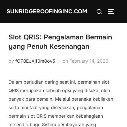
Skip
Search
SUNRIDGEROOFINGINC.COM
to
TOGGLE
for:
content
Slot QRIS: Pengalaman Bermain
yang Penuh Kesenangan
Posted
by
fOT8EJXjf0m8ov5
on
February 14, 2026
on
Dalam perjudian daring saat ini, permainan slot
QRIS merupakan sebuah opsi yang disukai oleh
banyak para pemain. Melalui beraneka kebijakan
serta manfaat yang disediakan, pengalaman
bermain slot QRIS memberikan kebahagiaan
tersendiri bagi. Sistem pembayaran yang