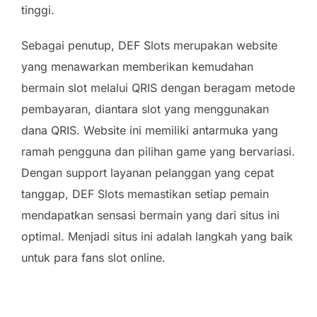
tinggi.
Sebagai penutup, DEF Slots merupakan website
yang menawarkan memberikan kemudahan
bermain slot melalui QRIS dengan beragam metode
pembayaran, diantara slot yang menggunakan
dana QRIS. Website ini memiliki antarmuka yang
ramah pengguna dan pilihan game yang bervariasi.
Dengan support layanan pelanggan yang cepat
tanggap, DEF Slots memastikan setiap pemain
mendapatkan sensasi bermain yang dari situs ini
optimal. Menjadi situs ini adalah langkah yang baik
untuk para fans slot online.