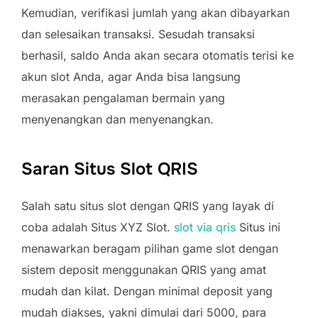
Kemudian, verifikasi jumlah yang akan dibayarkan
dan selesaikan transaksi. Sesudah transaksi
berhasil, saldo Anda akan secara otomatis terisi ke
akun slot Anda, agar Anda bisa langsung
merasakan pengalaman bermain yang
menyenangkan dan menyenangkan.
Saran Situs Slot QRIS
Salah satu situs slot dengan QRIS yang layak di
coba adalah Situs XYZ Slot.
slot via qris
Situs ini
menawarkan beragam pilihan game slot dengan
sistem deposit menggunakan QRIS yang amat
mudah dan kilat. Dengan minimal deposit yang
mudah diakses, yakni dimulai dari 5000, para