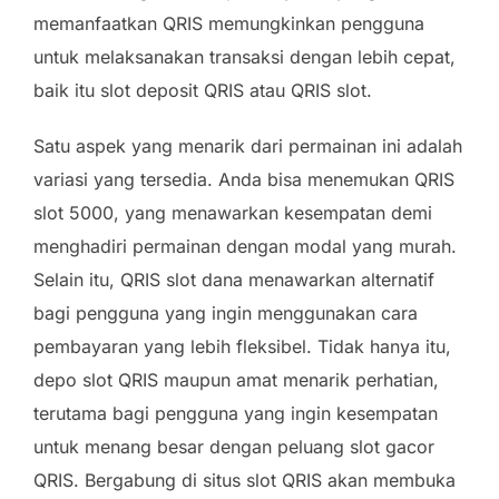
memanfaatkan QRIS memungkinkan pengguna
untuk melaksanakan transaksi dengan lebih cepat,
baik itu slot deposit QRIS atau QRIS slot.
Satu aspek yang menarik dari permainan ini adalah
variasi yang tersedia. Anda bisa menemukan QRIS
slot 5000, yang menawarkan kesempatan demi
menghadiri permainan dengan modal yang murah.
Selain itu, QRIS slot dana menawarkan alternatif
bagi pengguna yang ingin menggunakan cara
pembayaran yang lebih fleksibel. Tidak hanya itu,
depo slot QRIS maupun amat menarik perhatian,
terutama bagi pengguna yang ingin kesempatan
untuk menang besar dengan peluang slot gacor
QRIS. Bergabung di situs slot QRIS akan membuka