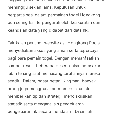
menunggu sekian lama. Keputusan untuk
berpartisipasi dalam permainan togel Hongkong
pun sering kali terpengaruh oleh keakuratan dan
keandalan data yang didapat dari data hk.
Tak kalah penting, website asli Hongkong Pools
menyediakan akses yang aman serta tepercaya
bagi para pemain togel. Dengan memanfaatkan
sumber resmi, beberapa peserta bisa merasakan
lebih tenang saat memasang taruhannya mereka
sendiri. Dalam, pasar petani Kingman, banyak
orang juga menggunakan momen ini untuk
memberikan tip dan strategi, mendiskusikan
statistik serta menganalisis pengeluaran
pengeluaran hk secara mendalam. Di sinilah