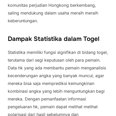
komunitas perjudian Hongkong berkembang,
saling mendukung dalam usaha meraih meraih
keberuntungan.
Dampak Statistika dalam Togel
Statistika memiliki fungsi signifikan di bidang togel,
terutama dari segi keputusan oleh para pemain.
Data hk yang ada membantu pemain menganalisis
kecenderungan angka yang banyak muncul, agar
mereka bisa saja memprediksi kemungkinan
kombinasi angka yang lebih menguntungkan bagi
mereka. Dengan pemanfaatan informasi
pengeluaran hk, pemain dapat melihat melihat
polarisasi dari hasil sebelumnya dan