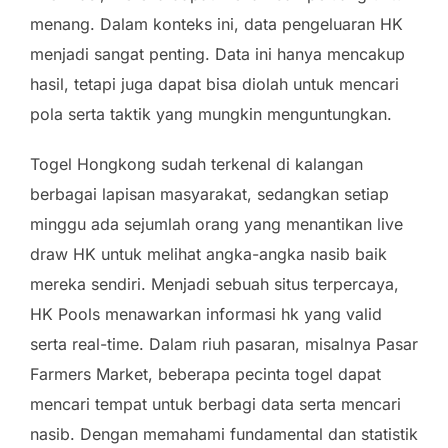
menang. Dalam konteks ini, data pengeluaran HK
menjadi sangat penting. Data ini hanya mencakup
hasil, tetapi juga dapat bisa diolah untuk mencari
pola serta taktik yang mungkin menguntungkan.
Togel Hongkong sudah terkenal di kalangan
berbagai lapisan masyarakat, sedangkan setiap
minggu ada sejumlah orang yang menantikan live
draw HK untuk melihat angka-angka nasib baik
mereka sendiri. Menjadi sebuah situs terpercaya,
HK Pools menawarkan informasi hk yang valid
serta real-time. Dalam riuh pasaran, misalnya Pasar
Farmers Market, beberapa pecinta togel dapat
mencari tempat untuk berbagi data serta mencari
nasib. Dengan memahami fundamental dan statistik