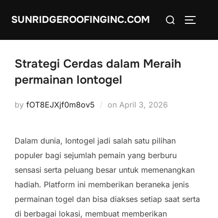
Skip
Search
SUNRIDGEROOFINGINC.COM
to
TOGGLE
for:
content
Strategi Cerdas dalam Meraih
permainan Iontogel
Posted
by
fOT8EJXjf0m8ov5
on
April 3, 2026
on
Dalam dunia, Iontogel jadi salah satu pilihan
populer bagi sejumlah pemain yang berburu
sensasi serta peluang besar untuk memenangkan
hadiah. Platform ini memberikan beraneka jenis
permainan togel dan bisa diakses setiap saat serta
di berbagai lokasi, membuat memberikan