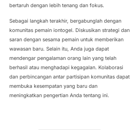
bertaruh dengan lebih tenang dan fokus.
Sebagai langkah terakhir, bergabunglah dengan
komunitas pemain iontogel. Diskusikan strategi dan
saran dengan sesama pemain untuk memberikan
wawasan baru. Selain itu, Anda juga dapat
mendengar pengalaman orang lain yang telah
berhasil atau menghadapi kegagalan. Kolaborasi
dan perbincangan antar partisipan komunitas dapat
membuka kesempatan yang baru dan
meningkatkan pengertian Anda tentang ini.