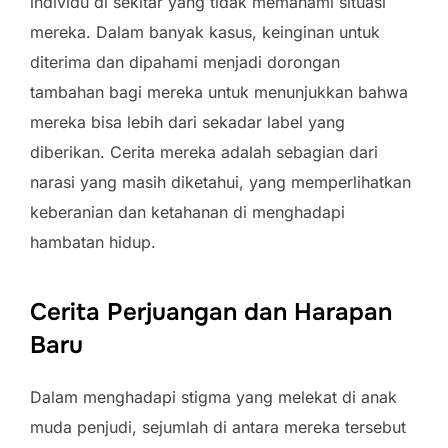
individu di sekitar yang tidak memahami situasi
mereka. Dalam banyak kasus, keinginan untuk
diterima dan dipahami menjadi dorongan
tambahan bagi mereka untuk menunjukkan bahwa
mereka bisa lebih dari sekadar label yang
diberikan. Cerita mereka adalah sebagian dari
narasi yang masih diketahui, yang memperlihatkan
keberanian dan ketahanan di menghadapi
hambatan hidup.
Cerita Perjuangan dan Harapan
Baru
Dalam menghadapi stigma yang melekat di anak
muda penjudi, sejumlah di antara mereka tersebut