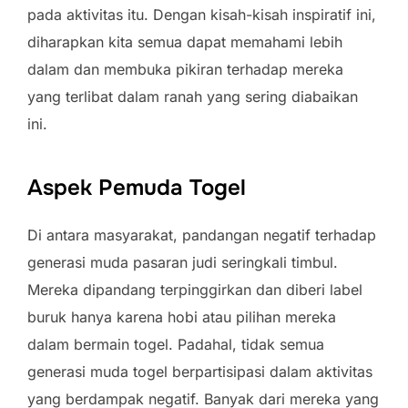
pada aktivitas itu. Dengan kisah-kisah inspiratif ini,
diharapkan kita semua dapat memahami lebih
dalam dan membuka pikiran terhadap mereka
yang terlibat dalam ranah yang sering diabaikan
ini.
Aspek Pemuda Togel
Di antara masyarakat, pandangan negatif terhadap
generasi muda pasaran judi seringkali timbul.
Mereka dipandang terpinggirkan dan diberi label
buruk hanya karena hobi atau pilihan mereka
dalam bermain togel. Padahal, tidak semua
generasi muda togel berpartisipasi dalam aktivitas
yang berdampak negatif. Banyak dari mereka yang