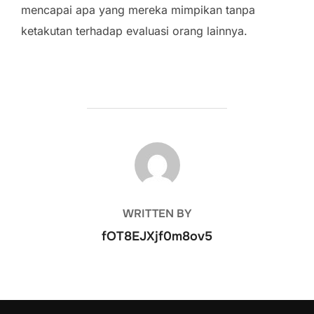
mencapai apa yang mereka mimpikan tanpa
ketakutan terhadap evaluasi orang lainnya.
POST AUTHOR
WRITTEN BY
fOT8EJXjf0m8ov5