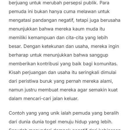
berjuang untuk merubah persepsi publik. Para
pemuda ini bukan hanya cuma melawan untuk
mengatasi pandangan negatif, tetapi juga berusaha
menunjukkan bahwa mereka kaum muda itu
memiliki kemampuan dan cita-cita yang lebih
besar. Dengan ketekunan dan usaha, mereka ingin
berharap untuk menunjukkan bahwa sanggup
memberikan kontribusi yang baik bagi komunitas.
Kisah perjuangan dan usaha itu seringkali dimulai
dari peristiwa buruk yang pernah mereka alami,
namun justru membuat mereka agar semakin kuat
dalam mencari-cari jalan keluar.
Contoh yang yang unik ialah pemuda yang beralih
dari dunia dunia togel menuju hidup yang lebih.