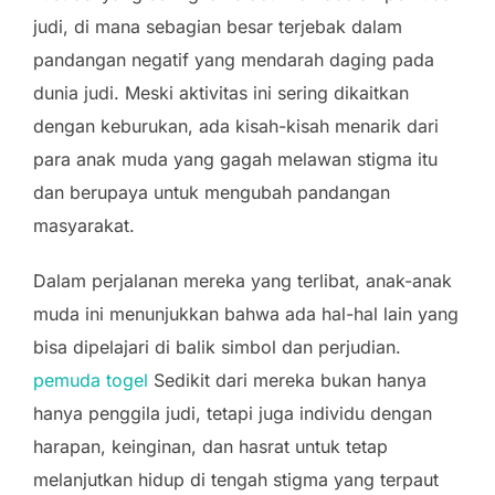
judi, di mana sebagian besar terjebak dalam
pandangan negatif yang mendarah daging pada
dunia judi. Meski aktivitas ini sering dikaitkan
dengan keburukan, ada kisah-kisah menarik dari
para anak muda yang gagah melawan stigma itu
dan berupaya untuk mengubah pandangan
masyarakat.
Dalam perjalanan mereka yang terlibat, anak-anak
muda ini menunjukkan bahwa ada hal-hal lain yang
bisa dipelajari di balik simbol dan perjudian.
pemuda togel
Sedikit dari mereka bukan hanya
hanya penggila judi, tetapi juga individu dengan
harapan, keinginan, dan hasrat untuk tetap
melanjutkan hidup di tengah stigma yang terpaut