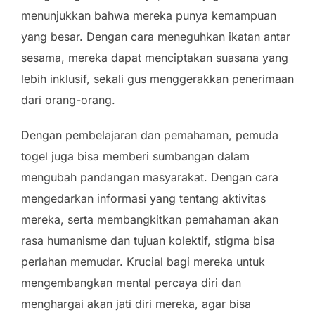
menunjukkan bahwa mereka punya kemampuan
yang besar. Dengan cara meneguhkan ikatan antar
sesama, mereka dapat menciptakan suasana yang
lebih inklusif, sekali gus menggerakkan penerimaan
dari orang-orang.
Dengan pembelajaran dan pemahaman, pemuda
togel juga bisa memberi sumbangan dalam
mengubah pandangan masyarakat. Dengan cara
mengedarkan informasi yang tentang aktivitas
mereka, serta membangkitkan pemahaman akan
rasa humanisme dan tujuan kolektif, stigma bisa
perlahan memudar. Krucial bagi mereka untuk
mengembangkan mental percaya diri dan
menghargai akan jati diri mereka, agar bisa