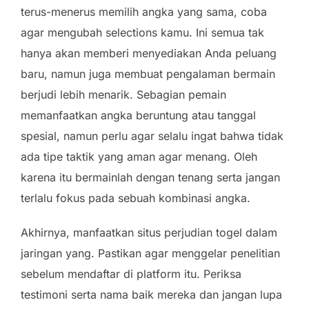
terus-menerus memilih angka yang sama, coba
agar mengubah selections kamu. Ini semua tak
hanya akan memberi menyediakan Anda peluang
baru, namun juga membuat pengalaman bermain
berjudi lebih menarik. Sebagian pemain
memanfaatkan angka beruntung atau tanggal
spesial, namun perlu agar selalu ingat bahwa tidak
ada tipe taktik yang aman agar menang. Oleh
karena itu bermainlah dengan tenang serta jangan
terlalu fokus pada sebuah kombinasi angka.
Akhirnya, manfaatkan situs perjudian togel dalam
jaringan yang. Pastikan agar menggelar penelitian
sebelum mendaftar di platform itu. Periksa
testimoni serta nama baik mereka dan jangan lupa