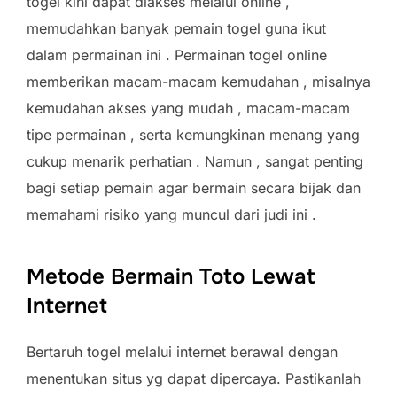
togel kini dapat diakses melalui online ,
memudahkan banyak pemain togel guna ikut
dalam permainan ini . Permainan togel online
memberikan macam-macam kemudahan , misalnya
kemudahan akses yang mudah , macam-macam
tipe permainan , serta kemungkinan menang yang
cukup menarik perhatian . Namun , sangat penting
bagi setiap pemain agar bermain secara bijak dan
memahami risiko yang muncul dari judi ini .
Metode Bermain Toto Lewat
Internet
Bertaruh togel melalui internet berawal dengan
menentukan situs yg dapat dipercaya. Pastikanlah