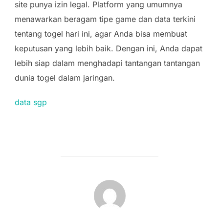
site punya izin legal. Platform yang umumnya
menawarkan beragam tipe game dan data terkini
tentang togel hari ini, agar Anda bisa membuat
keputusan yang lebih baik. Dengan ini, Anda dapat
lebih siap dalam menghadapi tantangan tantangan
dunia togel dalam jaringan.
data sgp
POST AUTHOR