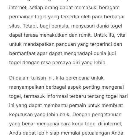
internet, setiap orang dapat memasuki beragam
permainan togel yang tersedia oleh para berbagai
situs. Tetapi, bagi pemula, menyusuri dunia togel
dapat terasa menakutkan dan rumit. Untuk itu, vital
untuk mendapatkan panduan yang terperinci dan
bermanfaat agar dapat menghadapi dunia judi
togel dengan rasa percaya diri yang lebih.
Di dalam tulisan ini, kita berencana untuk
menyampaikan berbagai aspek penting mengenai
togel, termasuk informasi terbaru tentang togel hari
ini yang dapat membantu pemain untuk membuat
keputusan yang lebih baik. Dengan pengetahuan
yang benar mengenai cara kerja togel di internet,
Anda dapat lebih siap memulai petualangan Anda