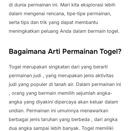
di dunia permainan ini. Mari kita eksplorasi lebih
dalam mengenai rencana, tipe-tipe permainan,
serta tips dan trik yang dapat membantu
meningkatkan peluang Anda dalam bermain togel.
Bagaimana Arti Permainan Togel?
Togel merupakan singkatan dari yang berarti
permainan judi , yang merupakan jenis aktivitas
judi yang populer di tanah air. Dalam permainan ini
, orang yang bermain memilih sejumlah angka-
angka yang diyakini dipercaya akan keluar dalam
undian. Permainan ini umumnya menawarkan
berbagai jenis taruhan yang berbeda , dari angka
dua angka sampai lebih banyak. Togel memiliki