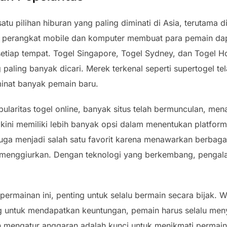
satu pilihan hiburan yang paling diminati di Asia, terutama 
 perangkat mobile dan komputer membuat para pemain dapa
i setiap tempat. Togel Singapore, Togel Sydney, dan Toge
g paling banyak dicari. Merek terkenal seperti supertogel 
inat banyak pemain baru.
laritas togel online, banyak situs telah bermunculan, men
kini memiliki lebih banyak opsi dalam menentukan platfo
ga menjadi salah satu favorit karena menawarkan berbagai
enggiurkan. Dengan teknologi yang berkembang, pengala
rmainan ini, penting untuk selalu bermain secara bijak. W
 untuk mendapatkan keuntungan, pemain harus selalu meny
 mengatur anggaran adalah kunci untuk menikmati permaina