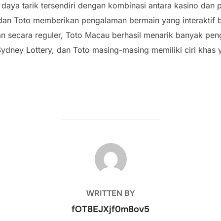
daya tarik tersendiri dengan kombinasi antara kasino dan 
, dan Toto memberikan pengalaman bermain yang interaktif 
n secara reguler, Toto Macau berhasil menarik banyak pen
 Sydney Lottery, dan Toto masing-masing memiliki ciri kha
POST AUTHOR
WRITTEN BY
fOT8EJXjf0m8ov5