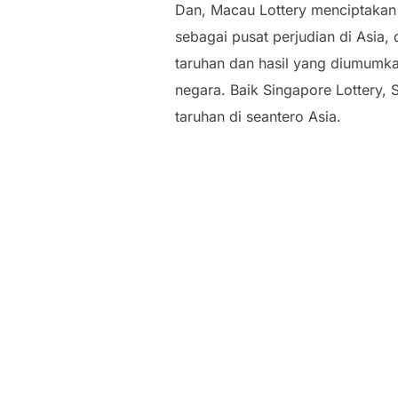
Dan, Macau Lottery menciptakan 
sebagai pusat perjudian di Asia
taruhan dan hasil yang diumumka
negara. Baik Singapore Lottery,
taruhan di seantero Asia.