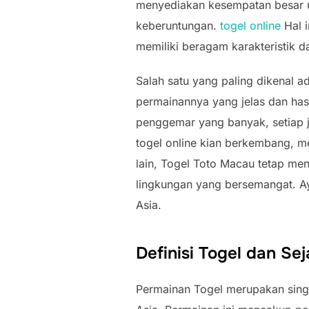
menyediakan kesempatan besar u
keberuntungan.
togel online
Hal i
memiliki beragam karakteristik d
Salah satu yang paling dikenal a
permainannya yang jelas dan hasi
penggemar yang banyak, setiap 
togel online kian berkembang, 
lain, Togel Toto Macau tetap me
lingkungan yang bersemangat. Ay
Asia.
Definisi Togel dan Se
Permainan Togel merupakan singk