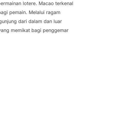
permainan lotere. Macao terkenal
bagi pemain. Melalui ragam
gunjung dari dalam dan luar
s yang memikat bagi penggemar