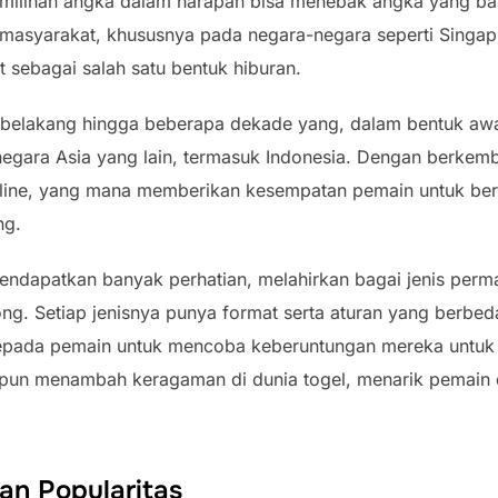
milihan angka dalam harapan bisa menebak angka yang bak
masyarakat, khususnya pada negara-negara seperti Singap
t sebagai salah satu bentuk hiburan.
ke belakang hingga beberapa dekade yang, dalam bentuk awa
egara Asia yang lain, termasuk Indonesia. Dengan berkemb
nline, yang mana memberikan kesempatan pemain untuk berta
ng.
mendapatkan banyak perhatian, melahirkan bagai jenis perma
ng. Setiap jenisnya punya format serta aturan yang berbeda
epada pemain untuk mencoba keberuntungan mereka untu
pun menambah keragaman di dunia togel, menarik pemain 
dan Popularitas