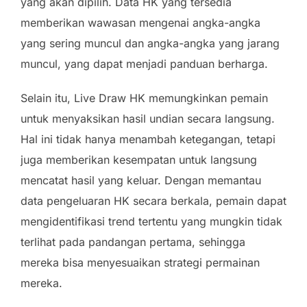
yang akan dipilih. Data HK yang tersedia
memberikan wawasan mengenai angka-angka
yang sering muncul dan angka-angka yang jarang
muncul, yang dapat menjadi panduan berharga.
Selain itu, Live Draw HK memungkinkan pemain
untuk menyaksikan hasil undian secara langsung.
Hal ini tidak hanya menambah ketegangan, tetapi
juga memberikan kesempatan untuk langsung
mencatat hasil yang keluar. Dengan memantau
data pengeluaran HK secara berkala, pemain dapat
mengidentifikasi trend tertentu yang mungkin tidak
terlihat pada pandangan pertama, sehingga
mereka bisa menyesuaikan strategi permainan
mereka.