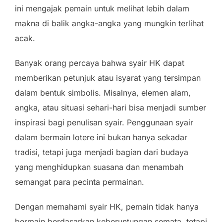
ini mengajak pemain untuk melihat lebih dalam
makna di balik angka-angka yang mungkin terlihat
acak.
Banyak orang percaya bahwa syair HK dapat
memberikan petunjuk atau isyarat yang tersimpan
dalam bentuk simbolis. Misalnya, elemen alam,
angka, atau situasi sehari-hari bisa menjadi sumber
inspirasi bagi penulisan syair. Penggunaan syair
dalam bermain lotere ini bukan hanya sekadar
tradisi, tetapi juga menjadi bagian dari budaya
yang menghidupkan suasana dan menambah
semangat para pecinta permainan.
Dengan memahami syair HK, pemain tidak hanya
bermain berdasarkan keberuntungan semata, tetapi