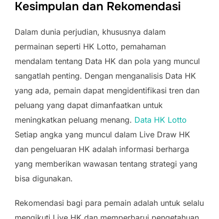
Kesimpulan dan Rekomendasi
Dalam dunia perjudian, khususnya dalam
permainan seperti HK Lotto, pemahaman
mendalam tentang Data HK dan pola yang muncul
sangatlah penting. Dengan menganalisis Data HK
yang ada, pemain dapat mengidentifikasi tren dan
peluang yang dapat dimanfaatkan untuk
meningkatkan peluang menang.
Data HK Lotto
Setiap angka yang muncul dalam Live Draw HK
dan pengeluaran HK adalah informasi berharga
yang memberikan wawasan tentang strategi yang
bisa digunakan.
Rekomendasi bagi para pemain adalah untuk selalu
mengikuti Live HK dan memperbarui pengetahuan