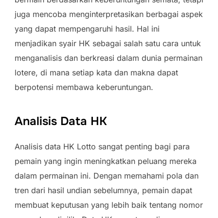
juga mencoba menginterpretasikan berbagai aspek
yang dapat mempengaruhi hasil. Hal ini
menjadikan syair HK sebagai salah satu cara untuk
menganalisis dan berkreasi dalam dunia permainan
lotere, di mana setiap kata dan makna dapat
berpotensi membawa keberuntungan.
Analisis Data HK
Analisis data HK Lotto sangat penting bagi para
pemain yang ingin meningkatkan peluang mereka
dalam permainan ini. Dengan memahami pola dan
tren dari hasil undian sebelumnya, pemain dapat
membuat keputusan yang lebih baik tentang nomor