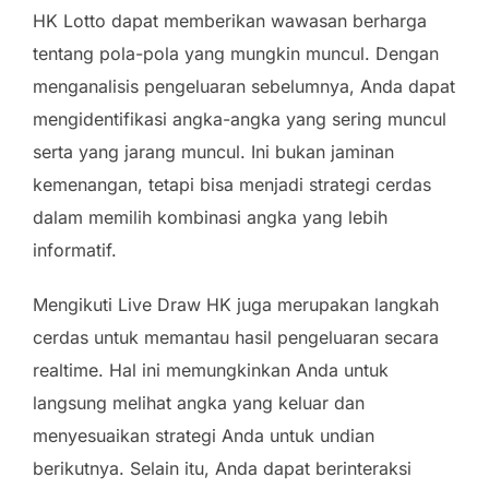
HK Lotto dapat memberikan wawasan berharga
tentang pola-pola yang mungkin muncul. Dengan
menganalisis pengeluaran sebelumnya, Anda dapat
mengidentifikasi angka-angka yang sering muncul
serta yang jarang muncul. Ini bukan jaminan
kemenangan, tetapi bisa menjadi strategi cerdas
dalam memilih kombinasi angka yang lebih
informatif.
Mengikuti Live Draw HK juga merupakan langkah
cerdas untuk memantau hasil pengeluaran secara
realtime. Hal ini memungkinkan Anda untuk
langsung melihat angka yang keluar dan
menyesuaikan strategi Anda untuk undian
berikutnya. Selain itu, Anda dapat berinteraksi