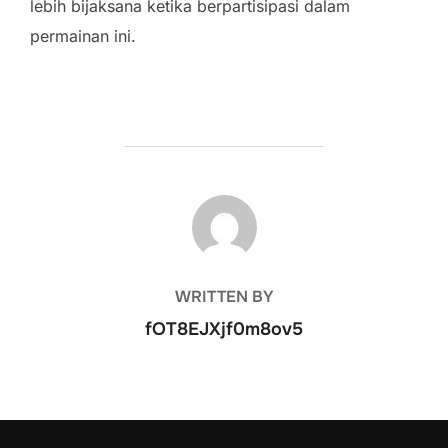
lebih bijaksana ketika berpartisipasi dalam
permainan ini.
POST AUTHOR
WRITTEN BY
fOT8EJXjf0m8ov5