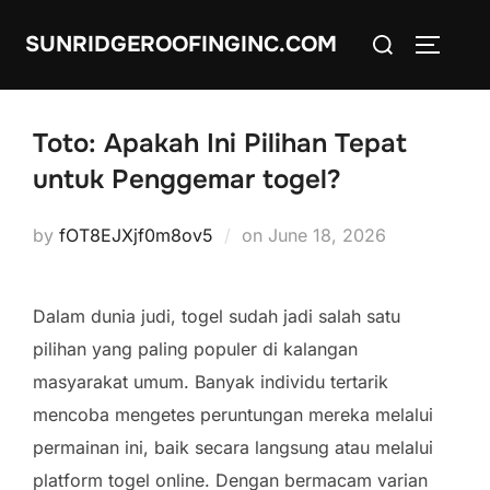
Skip
Search
SUNRIDGEROOFINGINC.COM
to
TOGGLE
for:
content
Toto: Apakah Ini Pilihan Tepat
untuk Penggemar togel?
Posted
by
fOT8EJXjf0m8ov5
on
June 18, 2026
on
Dalam dunia judi, togel sudah jadi salah satu
pilihan yang paling populer di kalangan
masyarakat umum. Banyak individu tertarik
mencoba mengetes peruntungan mereka melalui
permainan ini, baik secara langsung atau melalui
platform togel online. Dengan bermacam varian